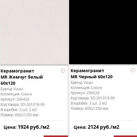
Керамогранит
Керамогранит
MR Черный 60x120
MR Жемчуг белый
Бренд:
Vizavi
60x120
Коллекция:
Colore
Бренд:
Vizavi
Артикул:
206526
Коллекция:
Colore
Код товара:
SD-261019
-99
Артикул:
206426
В коробке
:
3 шт, 2 м
2
Код товара:
SD-261018
-99
Размер:
600x1200 мм
В коробке
:
3 шт, 2 м
2
Размер:
600x1200 мм
1924
руб.
/м
2
2124
руб.
/м
2
Цена:
Цена: