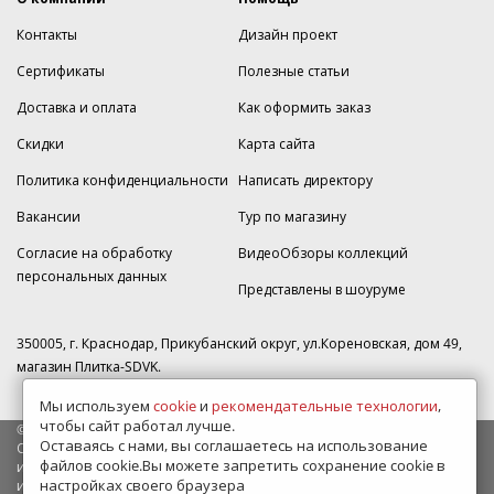
Контакты
Дизайн проект
Сертификаты
Полезные статьи
Доставка и оплата
Как оформить заказ
Скидки
Карта сайта
Политика конфиденциальности
Написать директору
Вакансии
Тур по магазину
Согласие на обработку
ВидеоОбзоры коллекций
персональных данных
Представлены в шоуруме
350005, г. Краснодар, Прикубанский округ, ул.Кореновская, дом 49,
магазин Плитка-SDVK.
Мы используем
cookie
и
рекомендательные технологии
,
чтобы сайт работал лучше.
© 2009—2026 г. Все права защищены
Оставаясь с нами, вы соглашаетесь на использование
Обращаем Ваше внимание на то, что данный интернет-сайт носит
файлов cookie.Вы можете запретить сохранение cookie в
исключительно информационный характер и ни при каких условиях
настройках своего браузера
информационные материалы и цены, размещенные на сайте, не