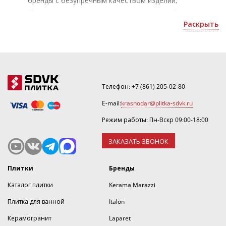
бренды с безупречным качеством изделий;
Иранская плитка - для отделки жилых и офисных
помещений;
Раскрыть
Уточнить скидку или оформить 3D дизайн можно по
номеру ☎
.
Телефон:
+7 (861) 205-02-80
E-mail:
krasnodar@plitka-sdvk.ru
Режим работы: Пн-Вскр 09:00-18:00
ЗАКАЗАТЬ ЗВОНОК
Плитки
Бренды
Каталог плитки
Kerama Marazzi
Плитка для ванной
Italon
Керамогранит
Laparet