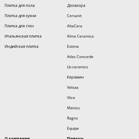
Плитка для пола
Делакора
Плитка для кухни
Cersanit
Плитка для стен
AltaCera
Итальянская плитка
Alma Ceramica
Индийская плитка
Estima
Atlas Concorde
Lb-ceramics
Керамин
Velsaa
Vitra
Mainzu
Ragno
Equipe
О компании
Помощь