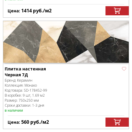
1414
руб.
/м
2
Цена:
Плитка настенная
Черная 7Д
Бренд:
Керамин
Коллекция:
Монако
Код товара:
SD-178452
-99
В коробке
:
9 шт, 1.69 м
2
Размер:
750x250 мм
Сроки доставки: 1-3 дня
в наличии
560
руб.
/м
2
Цена: