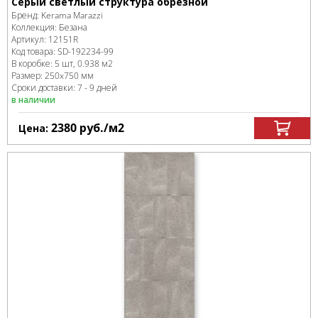
Серый светлый структура обрезной
Бренд:
Kerama Marazzi
Коллекция:
Безана
Артикул:
12151R
Код товара:
SD-192234
-99
В коробке
:
5 шт, 0.938 м
2
Размер:
250x750 мм
Сроки доставки: 7 - 9 дней
в наличии
2380
руб.
/м
2
Цена: