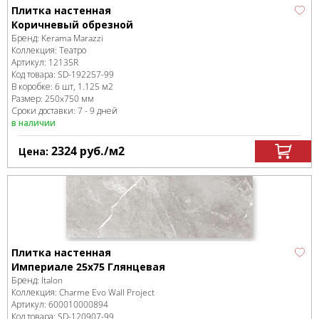
Плитка настенная
Коричневый обрезной
Бренд:
Kerama Marazzi
Коллекция:
Театро
Артикул:
12135R
Код товара:
SD-192257
-99
В коробке
:
6 шт, 1.125 м
2
Размер:
250x750 мм
Сроки доставки: 7 - 9 дней
в наличии
2324
руб.
/м
2
Цена:
Плитка настенная
Империале 25x75 Глянцевая
Бренд:
Italon
Коллекция:
Charme Evo Wall Project
Артикул:
600010000894
Код товара:
SD-120907
-99