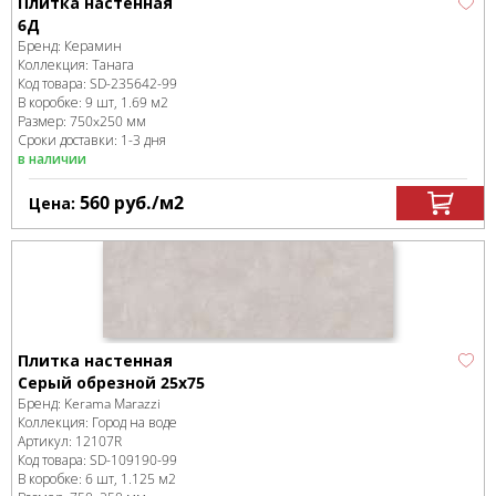
Плитка настенная
6Д
Бренд:
Керамин
Коллекция:
Танага
Код товара:
SD-235642
-99
В коробке
:
9 шт, 1.69 м
2
Размер:
750x250 мм
Сроки доставки: 1-3 дня
в наличии
560
руб.
/м
2
Цена:
Плитка настенная
Серый обрезной 25х75
Бренд:
Kerama Marazzi
Коллекция:
Город на воде
Артикул:
12107R
Код товара:
SD-109190
-99
В коробке
:
6 шт, 1.125 м
2