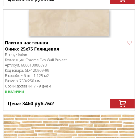
Плитка настенная
Оникс 25x75 Глянцевая
Бренд:
Italon
Коллекция:
Charme Evo Wall Project
Артикул:
600010000893
Код товара:
SD-120909
-99
В коробке
:
6 шт, 1.125 м
2
Размер:
750x250 мм
Сроки доставки: 7 - 9 дней
в наличии
3460
руб.
/м
2
Цена: