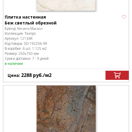
Плитка настенная
Беж светлый обрезной
Бренд:
Kerama Marazzi
Коллекция:
Театро
Артикул:
12134R
Код товара:
SD-192256
-99
В коробке
:
6 шт, 1.125 м
2
Размер:
250x750 мм
Сроки доставки: 7 - 9 дней
в наличии
2288
руб.
/м
2
Цена: