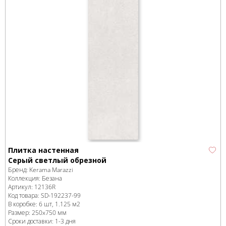
Плитка настенная
Серый светлый обрезной
Бренд:
Kerama Marazzi
Коллекция:
Безана
Артикул:
12136R
Код товара:
SD-192237
-99
В коробке
:
6 шт, 1.125 м
2
Размер:
250x750 мм
Сроки доставки: 1-3 дня