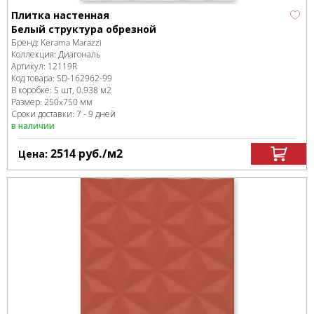
Плитка настенная
Белый структура обрезной
Бренд:
Kerama Marazzi
Коллекция:
Диагональ
Артикул:
12119R
Код товара:
SD-162962
-99
В коробке
:
5 шт, 0.938 м
2
Размер:
250x750 мм
Сроки доставки: 7 - 9 дней
в наличии
2514
руб.
/м
2
Цена: