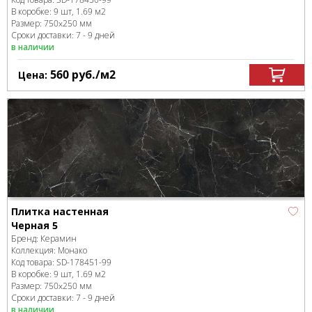
В коробке
:
9 шт, 1.69 м
2
Размер:
750x250 мм
Сроки доставки: 7 - 9 дней
в наличии
560
руб.
/м
2
Цена:
Плитка настенная
Черная 5
Бренд:
Керамин
Коллекция:
Монако
Код товара:
SD-178451
-99
В коробке
:
9 шт, 1.69 м
2
Размер:
750x250 мм
Сроки доставки: 7 - 9 дней
в наличии