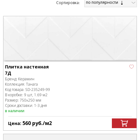
по популярности
Cортировка:
Плитка настенная
7Д
Бренд:
Керамин
Коллекция:
Танага
Код товара:
SD-235249
-99
В коробке
:
9 шт, 1.69 м
2
Размер:
750x250 мм
Сроки доставки: 1-3 дня
в наличии
560
руб.
/м
2
Цена: