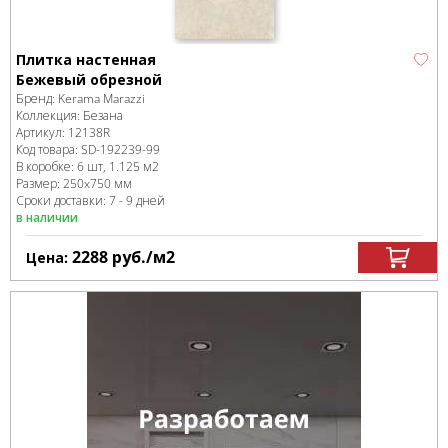
Плитка настенная
Бежевый обрезной
Бренд:
Kerama Marazzi
Коллекция:
Безана
Артикул:
12138R
Код товара:
SD-192239
-99
В коробке
:
6 шт, 1.125 м
2
Размер:
250x750 мм
Сроки доставки: 7 - 9 дней
в наличии
2288
руб.
/м
2
Цена: