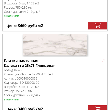
В коробке
:
6 шт, 1.125 м
2
Размер:
750x250 мм
Сроки доставки: 7 - 9 дней
в наличии
3460
руб.
/м
2
Цена:
Плитка настенная
Калакатта 25x75 Глянцевая
Бренд:
Italon
Коллекция:
Charme Evo Wall Project
Артикул:
600010000892
Код товара:
SD-120908
-99
В коробке
:
6 шт, 1.125 м
2
Размер:
750x250 мм
Сроки доставки: 7 - 9 дней
в наличии
3460
руб.
/м
2
Цена: