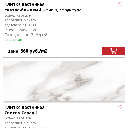
Плитка настенная
светло-бежевый 3 тип 1, структура
Бренд:
Керамин
Коллекция:
Монако
Код товара:
SD-191198
-99
Размер:
750x250 мм
Сроки доставки: 7 - 9 дней
в наличии
560
руб.
/м
2
Цена:
Плитка настенная
Светло-Серая 1
Бренд:
Керамин
Коллекция:
Монако
Код товара:
SD-178450
-99