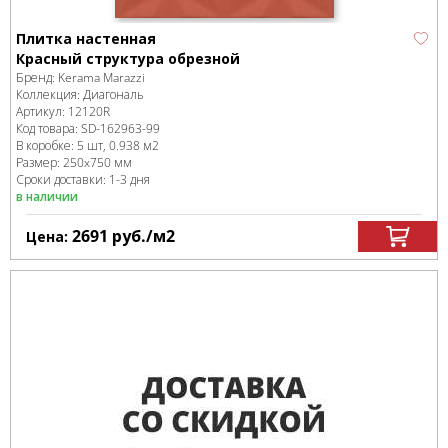
Плитка настенная
Красный структура обрезной
Бренд:
Kerama Marazzi
Коллекция:
Диагональ
Артикул:
12120R
Код товара:
SD-162963
-99
В коробке
:
5 шт, 0.938 м
2
Размер:
250x750 мм
Сроки доставки: 1-3 дня
в наличии
2691
руб.
/м
2
Цена: