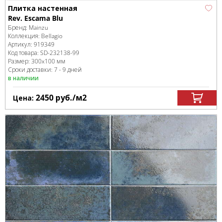
Плитка настенная
Rev. Escama Blu
Бренд:
Mainzu
Коллекция:
Bellagio
Артикул:
919349
Код товара:
SD-232138
-99
Размер:
300x100 мм
Сроки доставки: 7 - 9 дней
в наличии
2450
руб.
/м
2
Цена: