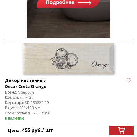
Декор настенный
Decor Creta Orange
Бренд:
Monopole
Коллекция:
Fruit
Код товара:
SD-250822
-99
Размер:
300x100 мм
Сроки доставки: 7 - 9 дней
в наличии
455
руб.
/ шт
Цена: