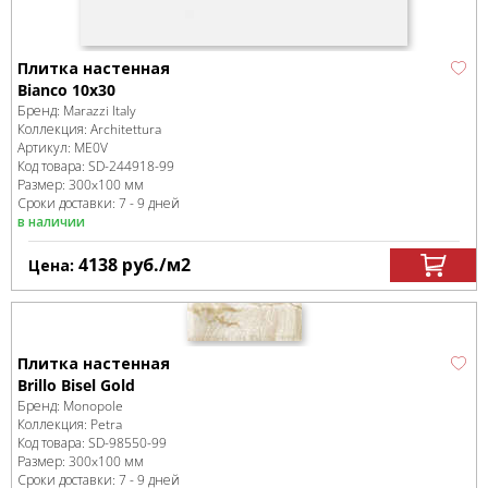
Плитка настенная
Bianco 10x30
Бренд:
Marazzi Italy
Коллекция:
Architettura
Артикул:
ME0V
Код товара:
SD-244918
-99
Размер:
300x100 мм
Сроки доставки: 7 - 9 дней
в наличии
4138
руб.
/м
2
Цена:
Плитка настенная
Brillo Bisel Gold
Бренд:
Monopole
Коллекция:
Petra
Код товара:
SD-98550
-99
Размер:
300x100 мм
Сроки доставки: 7 - 9 дней