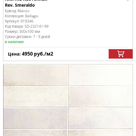
Rev. Smeraldo
Бренд:
Mainzu
Коллекция:
Bellagio
Артикул:
919346
Код товара:
SD-232141
-99
Размер:
300x100 мм
Сроки доставки: 7 - 9 дней
в наличии
4950
руб.
/м
2
Цена: