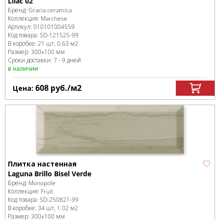
Lilac 02
Бренд:
Gracia ceramica
Коллекция:
Marchese
Артикул:
010101004559
Код товара:
SD-121525
-99
В коробке
:
21 шт, 0.63 м
2
Размер:
300x100 мм
Сроки доставки: 7 - 9 дней
в наличии
608
руб.
/м
2
Цена:
Плитка настенная
Laguna Brillo Bisel Verde
Бренд:
Monopole
Коллекция:
Fruit
Код товара:
SD-250821
-99
В коробке
:
34 шт, 1.02 м
2
Размер:
300x100 мм