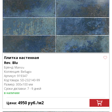
Плитка настенная
Rev. Blu
Бренд:
Mainzu
Коллекция:
Bellagio
Артикул:
919347
Код товара:
SD-232140
-99
Размер:
300x100 мм
Сроки доставки: 7 - 9 дней
в наличии
4950
руб.
/м
2
Цена: