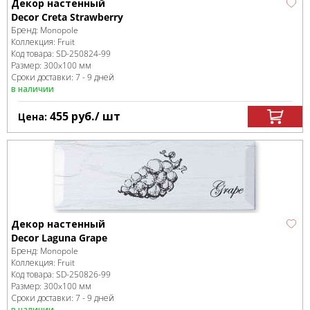
Декор настенный
Decor Creta Strawberry
Бренд:
Monopole
Коллекция:
Fruit
Код товара:
SD-250824
-99
Размер:
300x100 мм
Сроки доставки: 7 - 9 дней
в наличии
455
руб.
/ шт
Цена:
Декор настенный
Decor Laguna Grape
Бренд:
Monopole
Коллекция:
Fruit
Код товара:
SD-250826
-99
Размер:
300x100 мм
Сроки доставки: 7 - 9 дней
в наличии