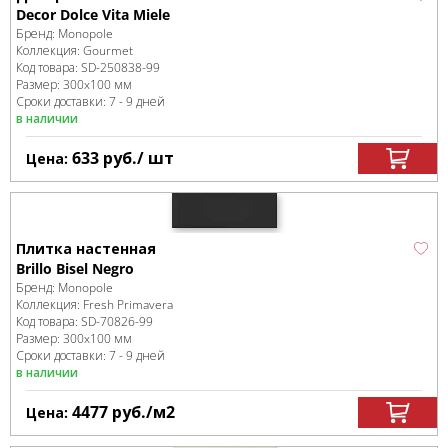
Decor Dolce Vita Miele
Бренд:
Monopole
Коллекция:
Gourmet
Код товара:
SD-250838
-99
Размер:
300x100 мм
Сроки доставки: 7 - 9 дней
в наличии
633
руб.
/ шт
Цена:
Плитка настенная
Brillo Bisel Negro
Бренд:
Monopole
Коллекция:
Fresh Primavera
Код товара:
SD-70826
-99
Размер:
300x100 мм
Сроки доставки: 7 - 9 дней
в наличии
4477
руб.
/м
2
Цена: