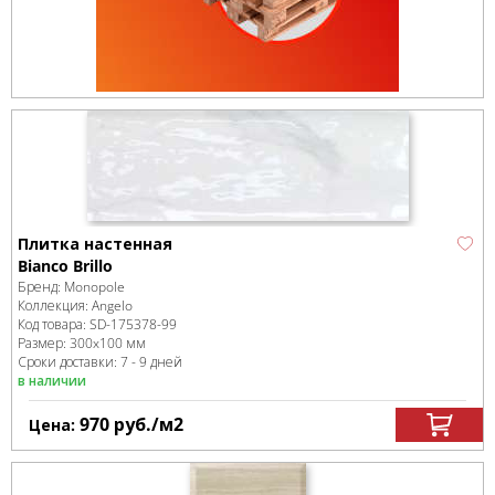
Плитка настенная
Bianco Brillo
Бренд:
Monopole
Коллекция:
Angelo
Код товара:
SD-175378
-99
Размер:
300x100 мм
Сроки доставки: 7 - 9 дней
в наличии
970
руб.
/м
2
Цена: