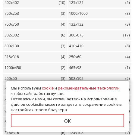
402x402
(10)
125x125
(5)
750x253
(3)
1000x1000
(8)
750x750
(4)
132x132
(3)
302x302
(6)
300x075
(17)
800x130
(3)
410x410
(8)
318x318
(4)
250x60
(4)
1200x450
(2)
465x98
(1)
250x50
(3)
502x502
(2)
Мы используем
cookie
и
рекомендательные технологии
,
442x442
(2)
448x223
(3)
чтобы сайт работал лучше.
Оставаясь с нами, вы соглашаетесь на использование
495x495
(1)
326x326
(5)
файлов cookie.Вы можете запретить сохранение cookie в
настройках своего браузера
900x900
(5)
447x447
(2)
ОК
605x260
(1)
442x80
(2)
316x316
(6)
124x108
(2)