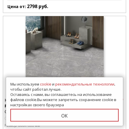
2798
руб.
Цена от:
Мы используем
cookie
и
рекомендательные технологии
,
чтобы сайт работал лучше.
Оставаясь с нами, вы соглашаетесь на использование
файлов cookie.Вы можете запретить сохранение cookie в
Керамогранит
настройках своего браузера
Rexo
Ocean Ceramic (Индия)
ОК
Размер:
800x1600 мм