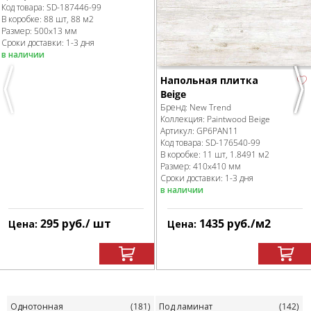
Код товара:
SD-187446
-99
В коробке
:
88 шт, 88 м
2
Размер:
500x13 мм
Сроки доставки: 1-3 дня
в наличии
Напольная плитка
Previous
Beige
Nex
Бренд:
New Trend
Коллекция:
Paintwood Beige
Артикул:
GP6PAN11
Код товара:
SD-176540
-99
В коробке
:
11 шт, 1.8491 м
2
Размер:
410x410 мм
Сроки доставки: 1-3 дня
в наличии
295
руб.
/ шт
1435
руб.
/м
2
Цена:
Цена:
Однотонная
(181)
Под ламинат
(142)