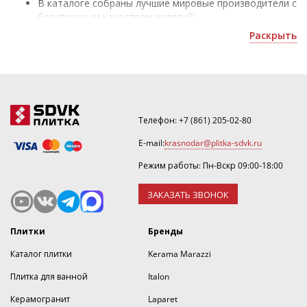
В каталоге собраны лучшие мировые производители с
безупречным качеством изделий;
Плитка под дерево на пол - для облицовки жилых и
Раскрыть
коммерческих помещений;
Уточнить скидку или рассчитать количество можно
по почте
krasnodar@plitka-sdvk.ru
.
Телефон:
+7 (861) 205-02-80
E-mail:
krasnodar@plitka-sdvk.ru
Режим работы: Пн-Вскр 09:00-18:00
ЗАКАЗАТЬ ЗВОНОК
Плитки
Бренды
Каталог плитки
Kerama Marazzi
Плитка для ванной
Italon
Керамогранит
Laparet