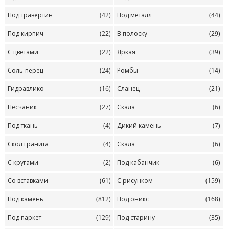
Под травертин
(42)
Под металл
(44)
Под кирпич
(22)
В полоску
(29)
С цветами
(22)
Яркая
(39)
Соль-перец
(24)
Ромбы
(14)
Гидравлико
(16)
Сланец
(21)
Песчаник
(27)
Скала
(6)
Под ткань
(4)
Дикий камень
(7)
Скол гранита
(4)
Скала
(6)
С кругами
(2)
Под кабанчик
(6)
Со вставками
(61)
С рисунком
(159)
Под камень
(812)
Под оникс
(168)
Под паркет
(129)
Под старину
(35)