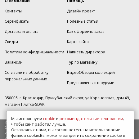
О компании
Помощь
Контакты
Дизайн проект
Сертификаты
Полезные статьи
Доставка и оплата
Как оформить заказ
Скидки
Карта сайта
Политика конфиденциальности
Написать директору
Вакансии
Тур по магазину
Согласие на обработку
ВидеоОбзоры коллекций
персональных данных
Представлены в шоуруме
350005, г. Краснодар, Прикубанский округ, ул.Кореновская, дом 49,
магазин Плитка-SDVK.
Мы используем
cookie
и
рекомендательные технологии
,
© 2009—2026 г. Все права защищены
чтобы сайт работал лучше.
Обращаем Ваше внимание на то, что данный интернет-сайт носит
Оставаясь с нами, вы соглашаетесь на использование
исключительно информационный характер и ни при каких условиях
файлов cookie.Вы можете запретить сохранение cookie в
информационные материалы и цены, размещенные на сайте, не