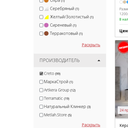
Охра
(1)
Серебряный
(1)
Разм
1200
Желтый/Золотистый
(1)
В на
Сиреневый
(1)
Цен
Терракотовый
(1)
Раскрыть
ПРОИЗВОДИТЕЛЬ
Creto
(99)
МаркаСтрой
(1)
Artkera Group
(12)
Terramatic
(19)
Натуральный Клинкер
(3)
24 п
Metlah.Store
(5)
Kirovit
(51)
Раскрыть
Кер