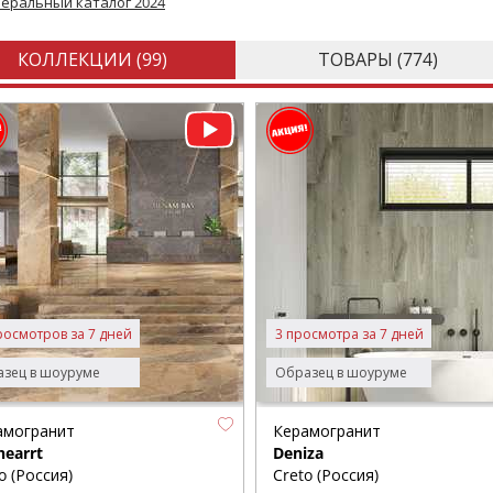
неральный каталог 2024
КОЛЛЕКЦИИ (
99
)
ТОВАРЫ (
774
)
росмотров за 7 дней
3 просмотра за 7 дней
зец в шоуруме
Образец в шоуруме
амогранит
Керамогранит
hearrt
Deniza
o (Россия)
Creto (Россия)