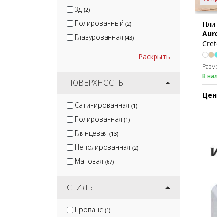
3д
(2)
Полированный
Пли
(2)
Aur
Глазурованная
(43)
Cret
Раскрыть
Разм
В на
ПОВЕРХНОСТЬ
Цен
Сатинированная
(1)
Полированная
(1)
Глянцевая
(13)
Неполированная
(2)
Матовая
(67)
СТИЛЬ
Прованс
(1)