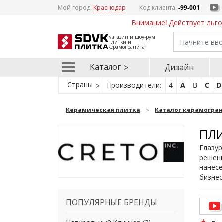
Мой город:
Краснодар
Код клиента:
-99-001
Внимание! Действует льго
магазин и шоу-рум
плитки и
керамогранита
Каталог
Дизайн
Страны
Производители:
4
A
B
C
D
Керамическая плитка
Каталог керамогра
ПЛИ
Глазур
решени
нанесе
бизне
ПОПУЛЯРНЫЕ БРЕНДЫ