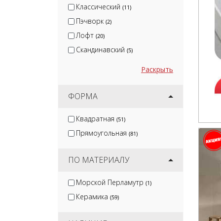
Классический
(11)
Пэчворк
(2)
Лофт
(20)
Скандинавский
(5)
Раскрыть
ФОРМА
Квадратная
(51)
Прямоугольная
(81)
ПО МАТЕРИАЛУ
Морской Перламутр
(1)
Керамика
(59)