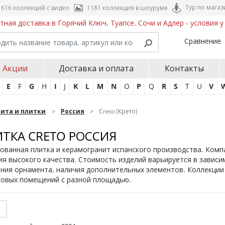
Тур по магаз
616 коллекций с видео
1181 коллекция в шоуруме
тная доставка в Горячий Ключ, Туапсе, Сочи и Адлер - условия 
Сравнение
Акции
Доставка и оплата
Контакты
E
F
G
H
I
J
K
L
M
N
O
P
Q
R
S
T
U
V
нита и плитки
Россия
Creto (Крето)
ТКА CRETO РОССИЯ
ованная плитка и керамогранит испанского производства. Комп
я высокого качества. Стоимость изделий варьируется в зависи
ния орнамента, наличия дополнительных элементов. Коллекции
совых помещений с разной площадью.