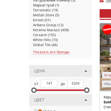
Натуральный Клинкер
(3)
Ге
МаркаСтрой
(1)
Terramatic
(19)
Metlah.Store
(5)
Kirovit
(51)
Artkera Group
(12)
Kerama Marazzi
(458)
Cersanit
(155)
White Hills
(73)
Global Tile
(46)
Показать все бренды
ЦЕНА
39 п
Обра
Кер
ЦВЕТ
Sun
Cret