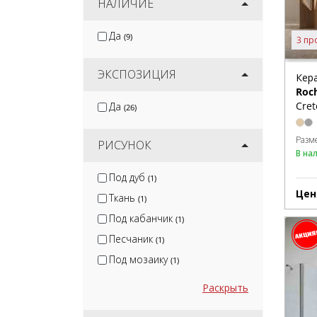
НАЛИЧИЕ
Да
(9)
3 пр
ЭКСПОЗИЦИЯ
Кер
Roc
Cret
Да
(26)
Разм
РИСУНОК
В на
Под дуб
(1)
Цен
Ткань
(1)
Под кабанчик
(1)
Песчаник
(1)
Под мозаику
(1)
Раскрыть