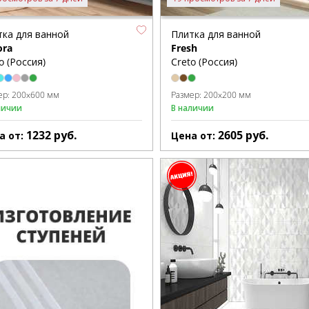
тка для ванной
Плитка для ванной
ora
Fresh
o (Россия)
Creto (Россия)
ер:
200x600 мм
Размер:
200x200 мм
личии
В наличии
1232
руб.
2605
руб.
а от:
Цена от: