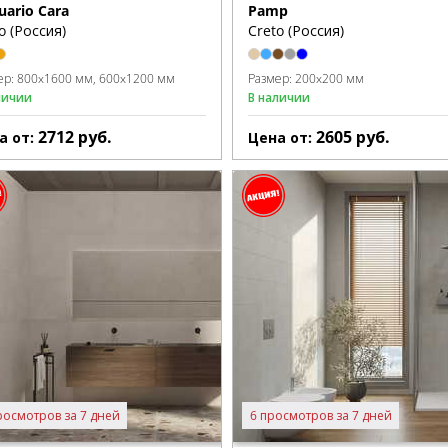
uario Cara
Pamp
o (Россия)
Creto (Россия)
ер:
800x1600 мм
600x1200 мм
Размер:
200x200 мм
личии
В наличии
2712
руб.
2605
руб.
а от:
Цена от:
росмотров за 7 дней
6 просмотров за 7 дней