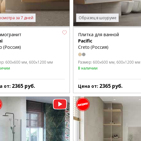
осмотра за 7 дней
Образец в шоуруме
амогранит
Плитка для ванной
hi
Pacific
o (Россия)
Creto (Россия)
ер:
600x600 мм
600x1200 мм
Размер:
600x600 мм
600x1200 мм
личии
В наличии
2365
руб.
2365
руб.
а от:
Цена от: