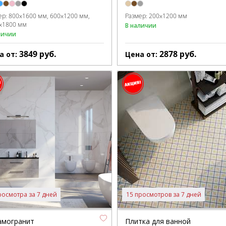
ер:
800x1600 мм
600x1200 мм
Размер:
200x1200 мм
x1800 мм
В наличии
личии
3849
руб.
2878
руб.
а от:
Цена от:
росмотра за 7 дней
15 просмотров за 7 дней
амогранит
Плитка для ванной