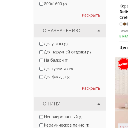
800x1600
(7)
Кер
Deli
Раскрыть
Cret
ПО НАЗНАЧЕНИЮ
Разм
В на
Для улицы
(1)
Цен
Для наружней отделки
(1)
На балкон
(1)
Для туалета
(19)
Для фасада
(2)
Раскрыть
ПО ТИПУ
Неполированный
(1)
Керамическое панно
(1)
10 п