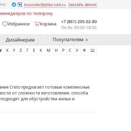
ину
krasnodar@plitka-sdvk.ru
Заказать звонок
у менеджеров по телефону.
+7 (861) 205-02-80
Избранное
Корзина
Пн-Вс 09:00-18:00
Покупателям
Дизайнерам
W
X
Y
Z
Г
Е
К
М
Н
Р
С
У
Ф
Ш
ания Creto предлагает готовые комплексные
мости от сложности изготовления, способа
 подходят для обустройства жилых и