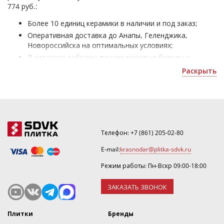
774 руб.:
Более 10 единиц керамики в наличии и под заказ;
Оперативная доставка до Анапы, Геленджика,
Новороссийска на оптимальных условиях;
В каталоге собраны лучшие мировые бренды с
безупречным качеством изделий;
Раскрыть
Российский напольный керамогранит - для облицовки
жилых и офисных помещений;
Получить скидку или рассчитать количество можно
по почте
krasnodar@plitka-sdvk.ru
.
Телефон:
+7 (861) 205-02-80
E-mail:
krasnodar@plitka-sdvk.ru
Режим работы: Пн-Вскр 09:00-18:00
ЗАКАЗАТЬ ЗВОНОК
Плитки
Бренды