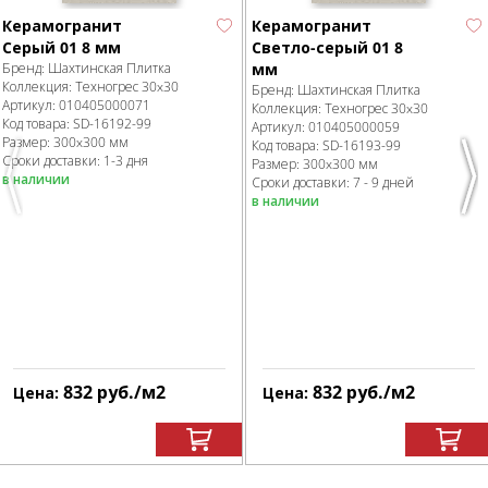
Керамогранит
Керамогранит
Серый 01 8 мм
Светло-серый 01 8
Бренд:
Шахтинская Плитка
мм
Коллекция:
Техногрес 30x30
Бренд:
Шахтинская Плитка
Артикул:
010405000071
Коллекция:
Техногрес 30x30
Код товара:
SD-16192
-99
Артикул:
010405000059
Размер:
300x300 мм
Код товара:
SD-16193
-99
Сроки доставки: 1-3 дня
Размер:
300x300 мм
в наличии
Сроки доставки: 7 - 9 дней
Previous
Nex
в наличии
832
руб.
/м
2
832
руб.
/м
2
Цена:
Цена: