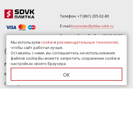
почте
krasnodar@plitka-sdvk.ru
.
Телефон:
+7 (861) 205-02-80
E-mail:
krasnodar@plitka-sdvk.ru
Режим работы: Пн-Вскр 09:00-18:00
Мы используем
cookie
и
рекомендательные технологии
,
чтобы сайт работал лучше.
ЗАКАЗАТЬ ЗВОНОК
Оставаясь с нами, вы соглашаетесь на использование
файлов cookie.Вы можете запретить сохранение cookie в
настройках своего браузера
Плитки
Бренды
ОК
Каталог плитки
Kerama Marazzi
Плитка для ванной
Italon
Керамогранит
Laparet
Плитка для пола
Делакора
Плитка для кухни
Cersanit
Плитка для стен
AltaCera
Итальянская плитка
Alma Ceramica