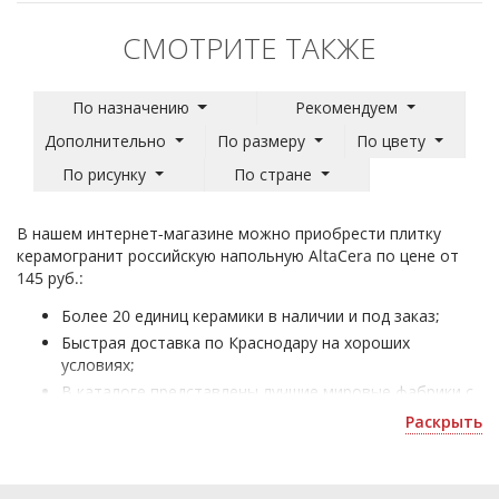
СМОТРИТЕ ТАКЖЕ
По назначению
Рекомендуем
Дополнительно
По размеру
По цвету
По рисунку
По стране
В нашем интернет-магазине можно приобрести плитку
керамогранит российскую напольную AltaCera по цене от
145 руб.:
Более 20 единиц керамики в наличии и под заказ;
Быстрая доставка по Краснодару на хороших
условиях;
В каталоге представлены лучшие мировые фабрики с
высоким качеством материалов;
Раскрыть
Керамогранит для пола AltaCera Россия - для отделки
жилых и офисных помещений;
Получить скидку или оформить 3D дизайн можно по