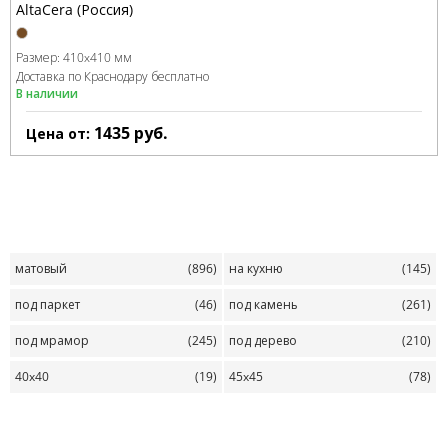
AltaCera (Россия)
Размер:
410x410 мм
Доставка по Краснодару бесплатно
В наличии
1435
руб.
Цена от:
матовый
(896)
на кухню
(145)
под паркет
(46)
под камень
(261)
под мрамор
(245)
под дерево
(210)
40x40
(19)
45x45
(78)