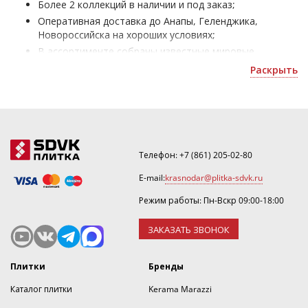
Более 2 коллекций в наличии и под заказ;
Оперативная доставка до Анапы, Геленджика,
Новороссийска на хороших условиях;
В ассортименте собраны известные мировые
производители с безупречным качеством
Раскрыть
материалов;
Керамогранит Россия Шахтинская Плитка для пола
матовый - для отделки домов и офисных помещений;
Уточнить скидку или оформить 3D дизайн можно по
почте
krasnodar@plitka-sdvk.ru
.
Телефон:
+7 (861) 205-02-80
E-mail:
krasnodar@plitka-sdvk.ru
Режим работы: Пн-Вскр 09:00-18:00
ЗАКАЗАТЬ ЗВОНОК
Плитки
Бренды
Каталог плитки
Kerama Marazzi