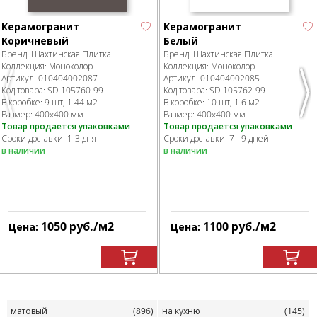
Керамогранит
Керамогранит
Коричневый
Белый
Бренд:
Шахтинская Плитка
Бренд:
Шахтинская Плитка
Коллекция:
Моноколор
Коллекция:
Моноколор
Артикул:
010404002087
Артикул:
010404002085
Код товара:
SD-105760
-99
Код товара:
SD-105762
-99
Previous
Nex
В коробке
:
9 шт, 1.44 м
2
В коробке
:
10 шт, 1.6 м
2
Размер:
400x400 мм
Размер:
400x400 мм
Товар продается упаковками
Товар продается упаковками
Сроки доставки: 1-3 дня
Сроки доставки: 7 - 9 дней
в наличии
в наличии
1050
руб.
/м
2
1100
руб.
/м
2
Цена:
Цена:
матовый
(896)
на кухню
(145)