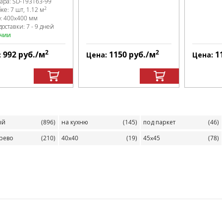
вара:
SD-193163
-99
2
бке
:
7 шт, 1.12 м
р:
400x400 мм
доставки: 7 - 9 дней
ичии
2
2
992
руб.
/м
1150
руб.
/м
1
:
Цена:
Цена:
ый
(896)
на кухню
(145)
под паркет
(46)
рево
(210)
40x40
(19)
45x45
(78)