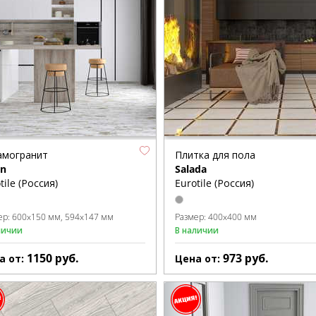
амогранит
Плитка для пола
on
Salada
tile (Россия)
Eurotile (Россия)
ер:
600x150 мм
594x147 мм
Размер:
400x400 мм
личии
В наличии
1150
руб.
973
руб.
а от:
Цена от: