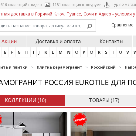
Тур по магаз
616 коллекций с видео
1181 коллекция в шоуруме
тная доставка в Горячий Ключ, Туапсе, Сочи и Адлер - условия 
Сравнение
Акции
Доставка и оплата
Контакты
E
F
G
H
I
J
K
L
M
N
O
P
Q
R
S
T
U
V
нита и плитки
Плитка керамогранит
Российский
Напо
АМОГРАНИТ РОССИЯ EUROTILE ДЛЯ 
КОЛЛЕКЦИИ (
10
)
ТОВАРЫ (
17
)