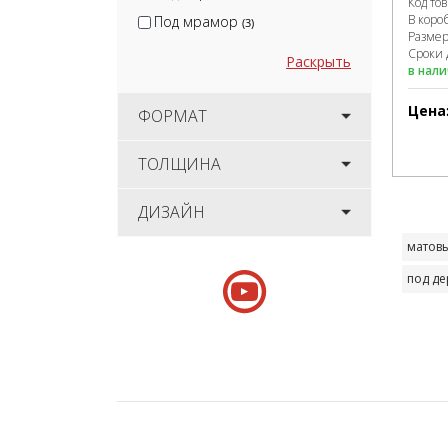
Код то
В коро
Под мрамор
(3)
Разме
Сроки 
Раскрыть
в нал
Цена
ФОРМАТ
ТОЛЩИНА
ДИЗАЙН
матов
под де