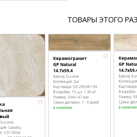
ТОВАРЫ ЭТОГО РА
Керамо
Керамогранит
GP Natur
GP Natural
14.7x59.
14.7x59.4
Бренд:
Eur
Бренд:
Eurotile
Коллекци
Коллекция:
Zar
Код товара
Код товара:
SD-290387
-99
2
В коробке
В коробке
:
15 шт, 1.36 м
Размер:
5
Размер:
594x147 мм
Сроки дост
Сроки доставки: 7 - 9 дней
ка
в наличи
в наличии
льная
вый
:
Eurotile
кция:
Saladita
л:
3 ST 0054