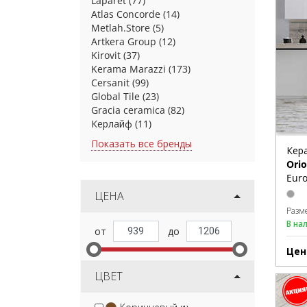
Laparet
(77)
Atlas Concorde
(14)
Metlah.Store
(5)
Artkera Group
(12)
Kirovit
(37)
Kerama Marazzi
(173)
Cersanit
(99)
Global Tile
(23)
Gracia ceramica
(82)
Керлайф
(11)
Показать все бренды
Кер
Ori
Euro
ЦЕНА
Разм
В на
Цен
ЦВЕТ