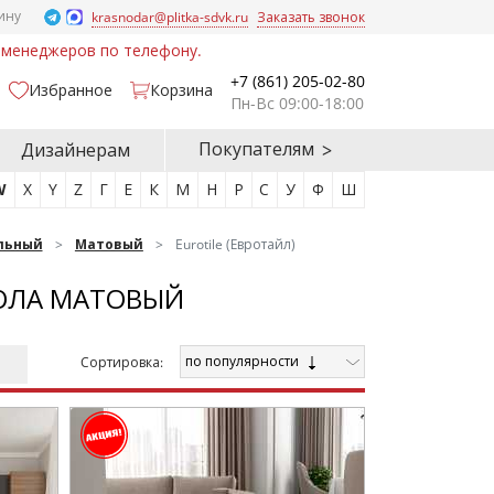
ину
krasnodar@plitka-sdvk.ru
Заказать звонок
у менеджеров по телефону.
+7 (861) 205-02-80
Избранное
Корзина
Пн-Вс 09:00-18:00
Покупателям
Дизайнерам
W
X
Y
Z
Г
Е
К
М
Н
Р
С
У
Ф
Ш
льный
Матовый
Eurotile (Евротайл)
ПОЛА МАТОВЫЙ
по популярности
Cортировка: