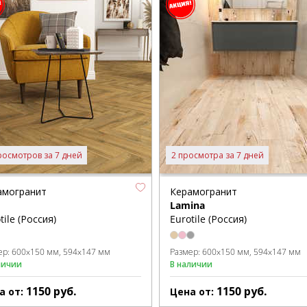
росмотров за 7 дней
2 просмотра за 7 дней
амогранит
Керамогранит
Lamina
tile (Россия)
Eurotile (Россия)
ер:
600x150 мм
594x147 мм
Размер:
600x150 мм
594x147 мм
личии
В наличии
1150
руб.
1150
руб.
а от:
Цена от: