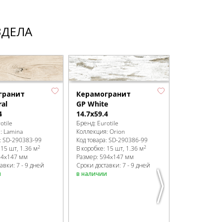
ЗДЕЛА
гранит
Керамогранит
al
GP White
4
14.7x59.4
otile
Бренд:
Eurotile
я:
Lamina
Коллекция:
Orion
:
SD-290383
-99
Код товара:
SD-290386
-99
2
2
:
15 шт, 1.36 м
В коробке
:
15 шт, 1.36 м
94x147 мм
Размер:
594x147 мм
авки: 7 - 9 дней
Сроки доставки: 7 - 9 дней
Плитка
и
в наличии
напольна
Бежевый
Бренд:
Eurotil
Коллекция:
Sa
Артикул:
3 SL