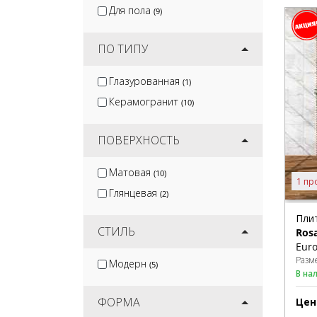
Для пола
(9)
ПО ТИПУ
Глазурованная
(1)
Керамогранит
(10)
ПОВЕРХНОСТЬ
Матовая
(10)
1 пр
Глянцевая
(2)
Пли
СТИЛЬ
Ros
Euro
Разм
Модерн
(5)
В на
ФОРМА
Цен