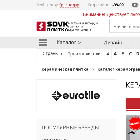
Мой город:
Краснодар
Код клиента:
-99-001
Внимание! Действует льго
магазин и шоу-рум
плитки и
керамогранита
Каталог
Дизайн
Страны
Производители:
4
A
B
C
D
Керамическая плитка
Каталог керамогра
КЕР
ПОПУЛЯРНЫЕ БРЕНДЫ