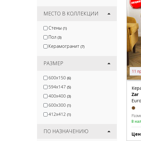
Gracia Ceramica
(82)
Керлайф
МЕСТО В КОЛЛЕКЦИИ
(11)
Lb-Ceramics
(38)
Стены
(1)
Ceramica Classic
(6)
Пол
(3)
Евро-Керамика
(14)
Керамогранит
(7)
РАЗМЕР
11 п
600x150
(6)
594x147
(5)
Кер
Zar
400x400
(3)
Euro
600x300
(1)
412x412
(1)
Разм
В на
ПО НАЗНАЧЕНИЮ
Цен