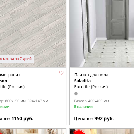
осмотра за 7 дней
амогранит
Плитка для пола
son
Saladita
tile (Россия)
Eurotile (Россия)
ер:
600x150 мм
594x147 мм
Размер:
400x400 мм
личии
В наличии
1150
руб.
992
руб.
а от:
Цена от: