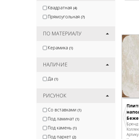
Квадратная
(4)
Прямоугольная
(7)
ПО МАТЕРИАЛУ
Керамика
(1)
НАЛИЧИЕ
Да
(1)
РИСУНОК
Плит
Со вставками
(1)
напо
Беже
Под ламинат
(1)
Бренд
Под камень
(1)
Колле
Артику
Под паркет
(2)