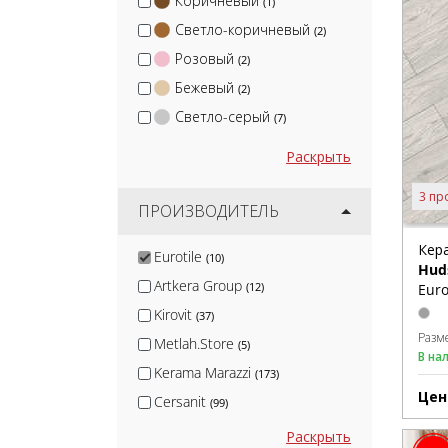
Коричневый
(1)
Светло-коричневый
(2)
Розовый
(2)
Бежевый
(2)
Светло-серый
(7)
Раскрыть
3 пр
ПРОИЗВОДИТЕЛЬ
Кер
Eurotile
(10)
Hud
Artkera Group
(12)
Euro
Kirovit
(37)
Разм
Metlah.Store
(5)
В на
Kerama Marazzi
(173)
Цен
Cersanit
(99)
Global Tile
(23)
Раскрыть