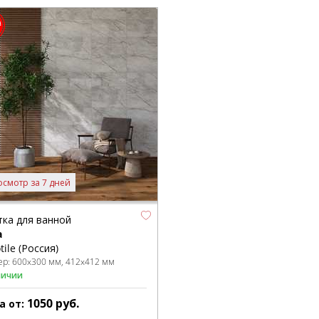
осмотр за 7 дней
тка для ванной
a
tile (Россия)
ер:
600x300 мм
412x412 мм
личии
1050
руб.
а от: