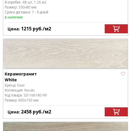
В коробке
:
48 шт, 1.26 м
2
Размер:
330x80 мм
Сроки доставки: 7 - 9 дней
в наличии
1215
руб.
/м
2
Цена:
Керамогранит
White
Бренд:
Oset
Коллекция:
Nordic
Код товара:
SD-166180
-99
Размер:
600x150 мм
2458
руб.
/м
2
Цена: