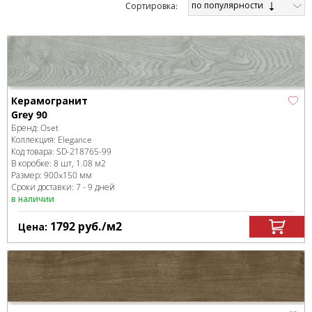
по популярности
Cортировка:
Керамогранит
Grey 90
Бренд:
Oset
Коллекция:
Elegance
Код товара:
SD-218765
-99
В коробке
:
8 шт, 1.08 м
2
Размер:
900x150 мм
Сроки доставки: 7 - 9 дней
в наличии
1792
руб.
/м
2
Цена: