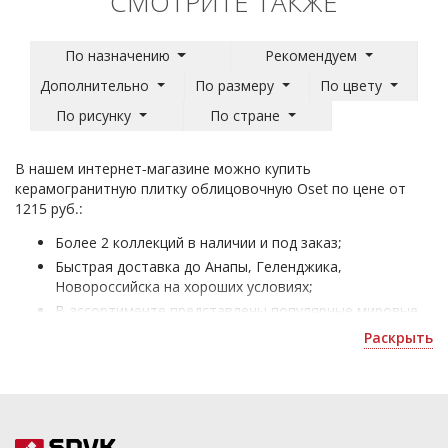
СМОТРИТЕ ТАКЖЕ
По назначению
Рекомендуем
Дополнительно
По размеру
По цвету
По рисунку
По стране
В нашем интернет-магазине можно купить
керамогранитную плитку облицовочную Oset по цене от
1215 руб.:
Более 2 коллекций в наличии и под заказ;
Быстрая доставка до Анапы, Геленджика,
Новороссийска на хороших условиях;
В ассортименте представлены популярные мировые
бренды с высоким качеством изделий;
Раскрыть
Облицовочный керамогранит Oset - для отделки
жилых и коммерческих помещений;
Уточнить скидку или рассчитать количество можно
по номеру ☎
+7(861)205-02-80
.