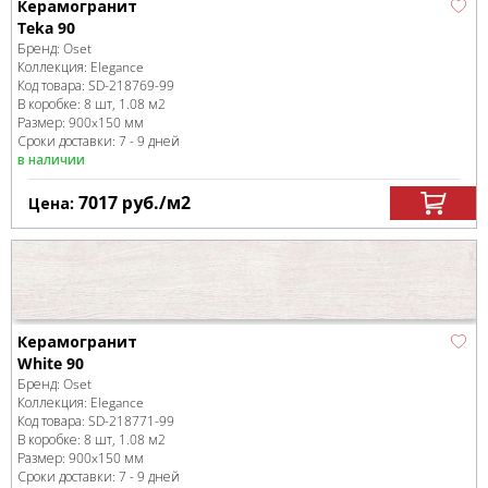
Керамогранит
Teka 90
Бренд:
Oset
Коллекция:
Elegance
Код товара:
SD-218769
-99
В коробке
:
8 шт, 1.08 м
2
Размер:
900x150 мм
Сроки доставки: 7 - 9 дней
в наличии
7017
руб.
/м
2
Цена:
Керамогранит
White 90
Бренд:
Oset
Коллекция:
Elegance
Код товара:
SD-218771
-99
В коробке
:
8 шт, 1.08 м
2
Размер:
900x150 мм
Сроки доставки: 7 - 9 дней