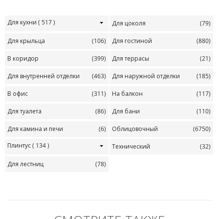
Для кухни
( 517 )
Для цоколя
(79)
Для крыльца
(106)
Для гостиной
(880)
В коридор
(399)
Для террасы
(21)
Для внутренней отделки
(463)
Для наружной отделки
(185)
В офис
(311)
На балкон
(117)
Для туалета
(86)
Для бани
(110)
Для камина и печи
(6)
Облицовочный
(6750)
Плинтус
( 134 )
Технический
(32)
Для лестниц
(78)