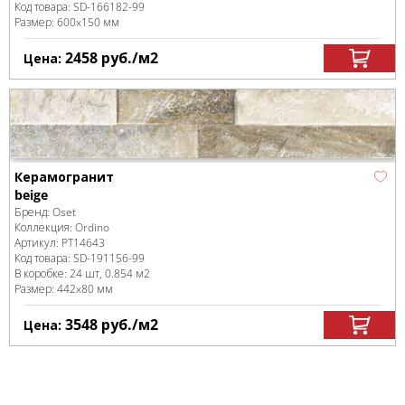
Код товара:
SD-166182
-99
Размер:
600x150 мм
2458
руб.
/м
2
Цена:
Керамогранит
beige
Бренд:
Oset
Коллекция:
Ordino
Артикул:
PT14643
Код товара:
SD-191156
-99
В коробке
:
24 шт, 0.854 м
2
Размер:
442x80 мм
3548
руб.
/м
2
Цена: