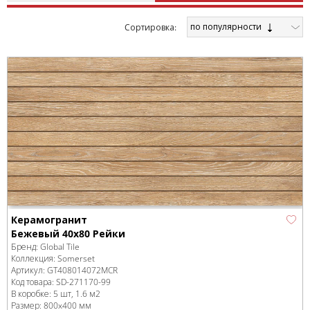
по популярности
Cортировка:
Керамогранит
Бежевый 40x80 Рейки
Бренд:
Global Tile
Коллекция:
Somerset
Артикул:
GT408014072MCR
Код товара:
SD-271170
-99
В коробке
:
5 шт, 1.6 м
2
Размер:
800x400 мм