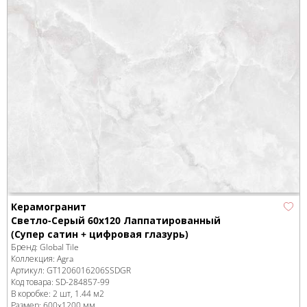
Керамогранит
Светло-Серый 60x120 Лаппатированный
(Супер сатин + цифровая глазурь)
Бренд:
Global Tile
Коллекция:
Agra
Артикул:
GT1206016206SSDGR
Код товара:
SD-284857
-99
В коробке
:
2 шт, 1.44 м
2
Размер:
600x1200 мм