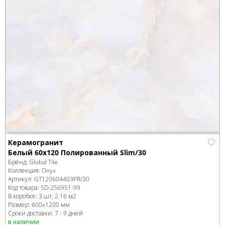
Керамогранит
Белый 60x120 Полированный Slim/30
Бренд:
Global Tile
Коллекция:
Onyx
Артикул:
GT120604403PR/30
Код товара:
SD-256951
-99
В коробке
:
3 шт, 2.16 м
2
Размер:
600x1200 мм
Сроки доставки: 7 - 9 дней
в наличии