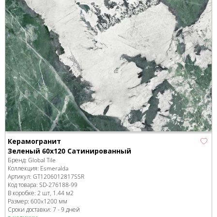
Керамогранит
Зеленый 60x120 Сатинированный
Бренд:
Global Tile
Коллекция:
Esmeralda
Артикул:
GT1206012817SSR
Код товара:
SD-276188
-99
В коробке
:
2 шт, 1.44 м
2
Размер:
600x1200 мм
Сроки доставки: 7 - 9 дней