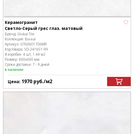
Керамогранит
Светло-Серый грес глаз. матовый
Бренд:
Global Tile
Коллекция:
Boreal
Артикул:
GT60601706MR
Код товара:
SD-241651
-99
В коробке
:
4 шт, 1.44 м
2
Размер:
600x600 мм
Сроки доставки: 7 - 9 дней
в наличии
1970
руб.
/м
2
Цена: