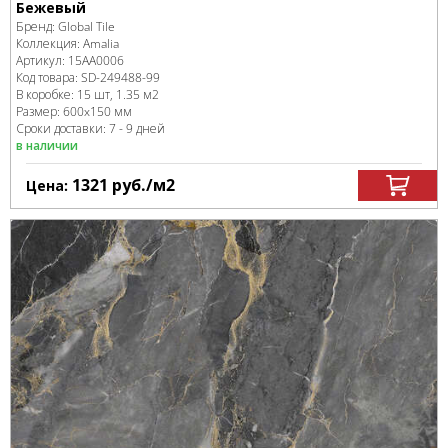
Бежевый
Бренд:
Global Tile
Коллекция:
Amalia
Артикул:
15AA0006
Код товара:
SD-249488
-99
В коробке
:
15 шт, 1.35 м
2
Размер:
600x150 мм
Сроки доставки: 7 - 9 дней
в наличии
1321
руб.
/м
2
Цена: