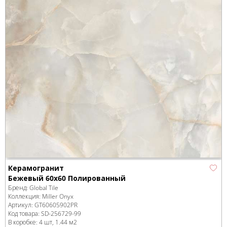
Керамогранит
Бежевый 60x60 Полированный
Бренд:
Global Tile
Коллекция:
Miller Onyx
Артикул:
GT60605902PR
Код товара:
SD-256729
-99
В коробке
:
4 шт, 1.44 м
2