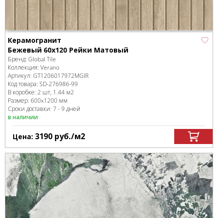
Керамогранит
Бежевый 60x120 Рейки Матовый
Бренд:
Global Tile
Коллекция:
Verano
Артикул:
GT1206017972MGlR
Код товара:
SD-276986
-99
В коробке
:
2 шт, 1.44 м
2
Размер:
600x1200 мм
Сроки доставки: 7 - 9 дней
в наличии
3190
руб.
/м
2
Цена: