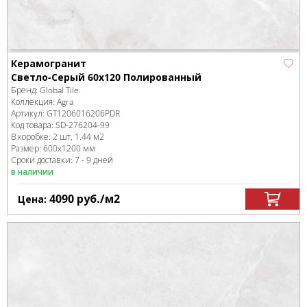
Керамогранит
Светло-Серый 60x120 Полированный
Бренд:
Global Tile
Коллекция:
Agra
Артикул:
GT1206016206PDR
Код товара:
SD-276204
-99
В коробке
:
2 шт, 1.44 м
2
Размер:
600x1200 мм
Сроки доставки: 7 - 9 дней
в наличии
4090
руб.
/м
2
Цена: