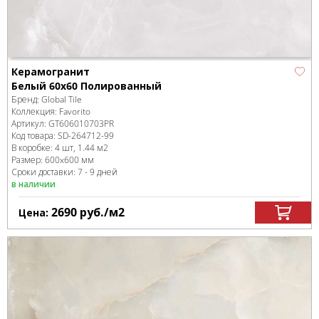
Керамогранит
Белый 60x60 Полированный
Бренд:
Global Tile
Коллекция:
Favorito
Артикул:
GT606010703PR
Код товара:
SD-264712
-99
В коробке
:
4 шт, 1.44 м
2
Размер:
600x600 мм
Сроки доставки: 7 - 9 дней
в наличии
2690
руб.
/м
2
Цена: