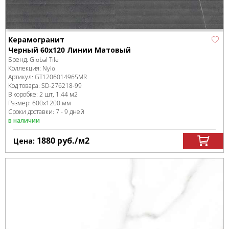
Керамогранит
Черный 60x120 Линии Матовый
Бренд:
Global Tile
Коллекция:
Nylo
Артикул:
GT1206014965MR
Код товара:
SD-276218
-99
В коробке
:
2 шт, 1.44 м
2
Размер:
600x1200 мм
Сроки доставки: 7 - 9 дней
в наличии
1880
руб.
/м
2
Цена: