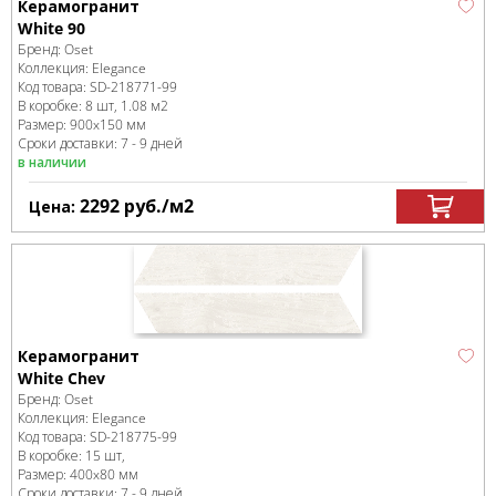
Керамогранит
White 90
Бренд:
Oset
Коллекция:
Elegance
Код товара:
SD-218771
-99
В коробке
:
8 шт, 1.08 м
2
Размер:
900x150 мм
Сроки доставки: 7 - 9 дней
в наличии
2292
руб.
/м
2
Цена:
Керамогранит
White Chev
Бренд:
Oset
Коллекция:
Elegance
Код товара:
SD-218775
-99
В коробке
:
15 шт,
Размер:
400x80 мм
Сроки доставки: 7 - 9 дней