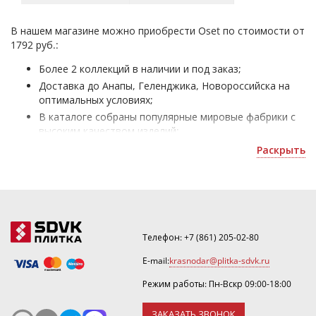
В нашем магазине можно приобрести Oset по стоимости от
1792 руб.:
Более 2 коллекций в наличии и под заказ;
Доставка до Анапы, Геленджика, Новороссийска на
оптимальных условиях;
В каталоге собраны популярные мировые фабрики с
высоким качеством изделий;
Плитка от 1500 до 2500 рублей Oset - для облицовки
Раскрыть
домов и офисных помещений;
Получить скидку или оформить 3D дизайн можно по
почте
krasnodar@plitka-sdvk.ru
.
Телефон:
+7 (861) 205-02-80
E-mail:
krasnodar@plitka-sdvk.ru
Режим работы: Пн-Вскр 09:00-18:00
ЗАКАЗАТЬ ЗВОНОК