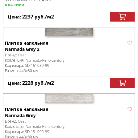
в наличии
2237
руб.
/м
2
Цена:
Плитка напольная
Narmada Grey 2
Бренд:
Oset
Коллекция:
Narmada-Relic-Century
Код товара:
SD-151089
-99
Размер:
443x80 мм
2226
руб.
/м
2
Цена:
Плитка напольная
Narmada Grey
Бренд:
Oset
Коллекция:
Narmada-Relic-Century
Код товара:
SD-151090
-99
Размер:
443x80 мм