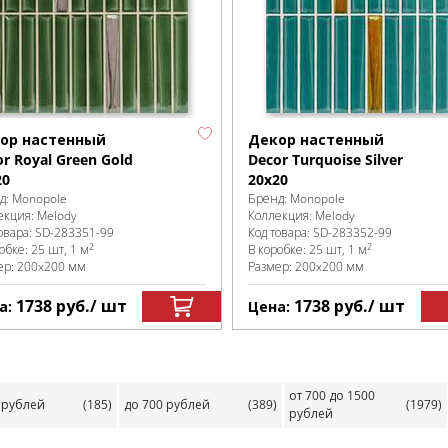
ор настенный
Декор настенный
r Royal Green Gold
Decor Turquoise Silver
20
20x20
д:
Monopole
Бренд:
Monopole
екция:
Melody
Коллекция:
Melody
овара:
SD-283351
-99
Код товара:
SD-283352
-99
2
2
робке
:
25 шт, 1 м
В коробке
:
25 шт, 1 м
ер:
200x200 мм
Размер:
200x200 мм
1738
руб.
/ шт
1738
руб.
/ шт
а:
Цена:
от 700 до 1500
 рублей
(185)
до 700 рублей
(389)
(1979)
рублей