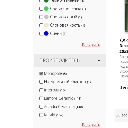
Темно-зеленый
(1)
Светло-зеленый
(1)
Светло-серый
(1)
Слоновая кость
(1)
Синий
(1)
Дек
Раскрыть
Deco
20x
Брен
ПРОИЗВОДИТЕЛЬ
Колл
Код т
В ко
Monopole
(5)
Разм
Натуральный Клинкер
(1)
Цен
Interbau
(10)
Lamore Ceramic
(118)
Arcadia Ceramica
(140)
Kerald
(152)
до 500
Winckelmans
(180)
Раскрыть