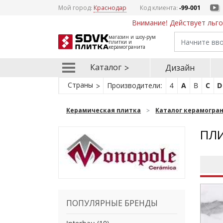
Мой город:
Краснодар
Код клиента:
-99-001
Внимание! Действует льго
магазин и шоу-рум
плитки и
керамогранита
Каталог
Дизайн
Страны
Производители:
4
A
B
C
D
Керамическая плитка
Каталог керамогра
ПЛИ
ПОПУЛЯРНЫЕ БРЕНДЫ