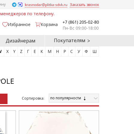
ину
krasnodar@plitka-sdvk.ru
Заказать звонок
у менеджеров по телефону.
+7 (861) 205-02-80
Избранное
Корзина
Пн-Вс 09:00-18:00
Покупателям
Дизайнерам
W
X
Y
Z
Г
Е
К
М
Н
Р
С
У
Ф
Ш
POLE
по популярности
Cортировка: