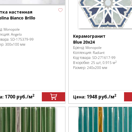
тка настенная
lina Bianco Brillo
д:
Monopole
екция:
Angelo
Керамогранит
овара:
SD-175379
-99
Blue 20x24
ер:
300x100 мм
Бренд:
Monopole
Коллекция:
Radiant
Код товара:
SD-271617
-99
2
В коробке
:
25 шт, 0.915 м
Размер:
240x200 мм
2
2
1700
руб.
/м
1948
руб.
/м
а:
Цена: