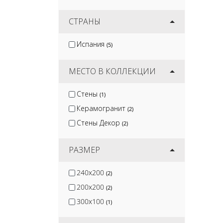
Epsilon Tile
(2)
Diamond Ceramics
СТРАНЫ
(21)
Wan Sheng
(3)
Испания
(5)
King Star Ceramic
(31)
Dali Ceramico
(43)
МЕСТО В КОЛЛЕКЦИИ
Стены
(1)
Керамогранит
(2)
Стены Декор
(2)
РАЗМЕР
240x200
(2)
200x200
(2)
300x100
(1)