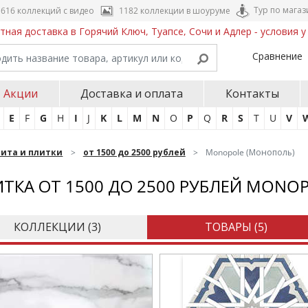
Тур по магаз
616 коллекций с видео
1182 коллекции в шоуруме
тная доставка в Горячий Ключ, Туапсе, Сочи и Адлер - условия 
Сравнение
Акции
Доставка и оплата
Контакты
E
F
G
H
I
J
K
L
M
N
O
P
Q
R
S
T
U
V
нита и плитки
от 1500 до 2500 рублей
Monopole (Монополь)
ТКА ОТ 1500 ДО 2500 РУБЛЕЙ MONO
КОЛЛЕКЦИИ (
3
)
ТОВАРЫ (
5
)