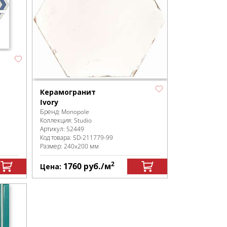
Керамогранит
Ivory
Бренд:
Monopole
Коллекция:
Studio
Артикул:
52449
Код товара:
SD-211779
-99
Размер:
240x200 мм
2
1760
руб.
/м
Цена: