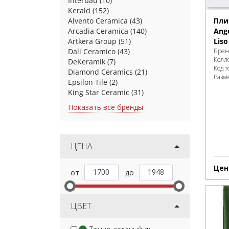
Interbau
(10)
Kerald
(152)
Пли
Alvento Ceramica
(43)
Ange
Arcadia Ceramica
(140)
Liso
Artkera Group
(51)
Брен
Dali Ceramico
(43)
Колл
DeKeramik
(7)
Код т
Diamond Ceramics
(21)
Разм
Epsilon Tile
(2)
King Star Ceramic
(31)
Показать все бренды
ЦЕНА
Цен
ЦВЕТ