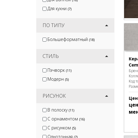
Для кухни
(7)
ПО ТИПУ
Большеформатный
(18)
СТИЛЬ
Кер
Cem
Пэчворк
(11)
Брен
Колл
Модерн
(5)
Код т
Разм
РИСУНОК
Цен
цен
В полоску
(11)
ме
С орнаментом
(16)
С рисунком
(5)
Однотонная
(7)