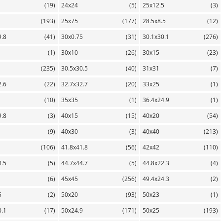
(19)
24х24
(5)
25х12.5
(3)
(193)
25х75
(177)
28.5х8.5
(12)
9.8
(41)
30х0.75
(31)
30.1х30.1
(276)
(1)
30х10
(26)
30х15
(23)
(235)
30.5х30.5
(40)
31х31
(7)
2.6
(22)
32.7х32.7
(20)
33х25
(1)
(10)
35х35
(1)
36.4х24.9
(1)
9.8
(3)
40х15
(15)
40х20
(54)
(9)
40х30
(3)
40х40
(213)
(106)
41.8х41.8
(56)
42х42
(110)
4.5
(5)
44.7х44.7
(5)
44.8х22.3
(4)
(6)
45х45
(256)
49.4х24.3
(2)
5
(2)
50х20
(93)
50х23
(1)
0.1
(17)
50х24.9
(171)
50х25
(193)