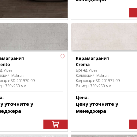
амогранит
Керамогранит
ento
Crema
д:
Vives
Бренд:
Vives
екция:
Makran
Коллекция:
Makran
овара:
SD-201970
-99
Код товара:
SD-201971
-99
ер:
750x250 мм
Размер:
750x250 мм
а:
Цена:
у уточните у
цену уточните у
неджера
менеджера