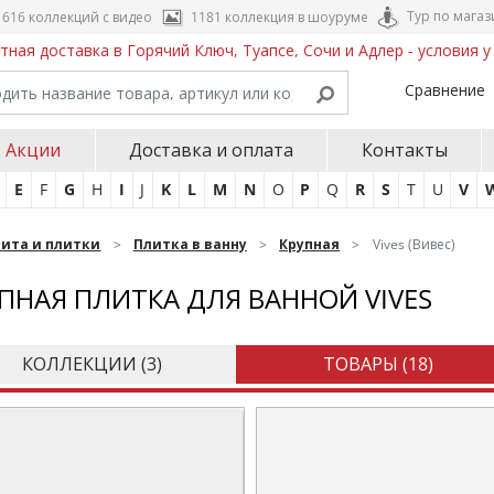
Тур по магаз
616 коллекций с видео
1181 коллекция в шоуруме
тная доставка в Горячий Ключ, Туапсе, Сочи и Адлер - условия 
Сравнение
Акции
Доставка и оплата
Контакты
E
F
G
H
I
J
K
L
M
N
O
P
Q
R
S
T
U
V
нита и плитки
Плитка в ванну
Крупная
Vives (Вивес)
ПНАЯ ПЛИТКА ДЛЯ ВАННОЙ VIVES
КОЛЛЕКЦИИ (
3
)
ТОВАРЫ (
18
)