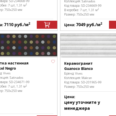
овара:
SD-234668
-99
Коллекция:
Satinados
2
робке
:
7 шт, 1.31 м
Код товара:
SD-234669
-99
2
ер:
750x250 мм
В коробке
:
7 шт, 1.31 м
Размер:
750x250 мм
2
2
7110
руб.
/м
7049
руб.
/м
а:
Цена:
тка настенная
Керамогранит
kel Negro
Guanoco Blanco
д:
Vives
Бренд:
Vives
екция:
Satinados
Коллекция:
Makran
овара:
SD-234671
-99
Код товара:
SD-201965
-99
2
робке
:
7 шт, 1.31 м
Размер:
750x250 мм
ер:
750x250 мм
Цена:
цену уточните у
менеджера