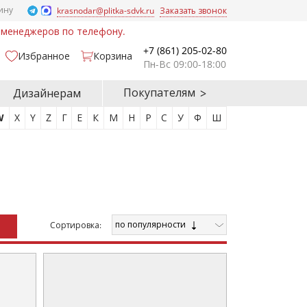
ину
krasnodar@plitka-sdvk.ru
Заказать звонок
у менеджеров по телефону.
+7 (861) 205-02-80
Избранное
Корзина
Пн-Вс 09:00-18:00
Покупателям
Дизайнерам
W
X
Y
Z
Г
Е
К
М
Н
Р
С
У
Ф
Ш
по популярности
Cортировка: