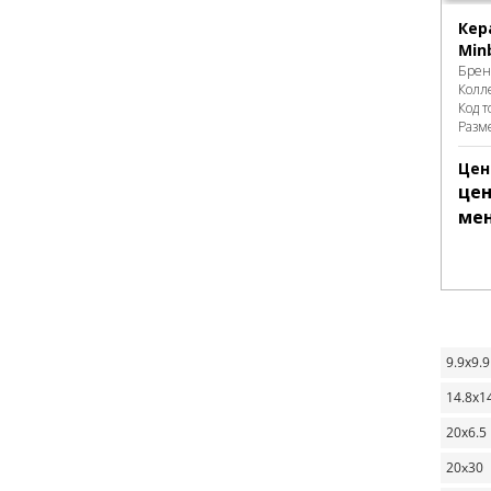
Кер
Minb
Брен
Колл
Код т
Разм
Цен
цен
ме
9.9х9.9
14.8х1
20х6.5
20x30