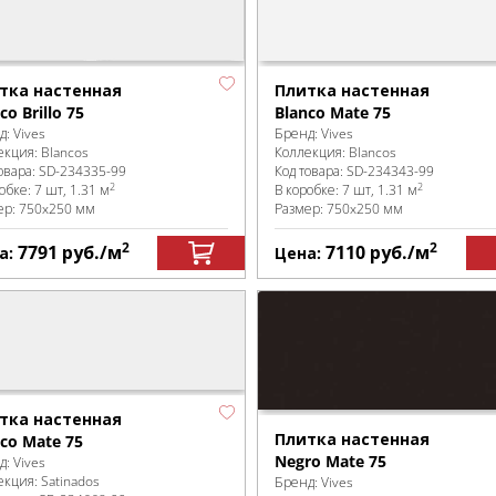
тка настенная
Плитка настенная
co Brillo 75
Blanco Mate 75
д:
Vives
Бренд:
Vives
екция:
Blancos
Коллекция:
Blancos
овара:
SD-234335
-99
Код товара:
SD-234343
-99
2
2
робке
:
7 шт, 1.31 м
В коробке
:
7 шт, 1.31 м
ер:
750x250 мм
Размер:
750x250 мм
2
2
7791
руб.
/м
7110
руб.
/м
а:
Цена:
тка настенная
Плитка настенная
co Mate 75
Negro Mate 75
д:
Vives
екция:
Satinados
Бренд:
Vives