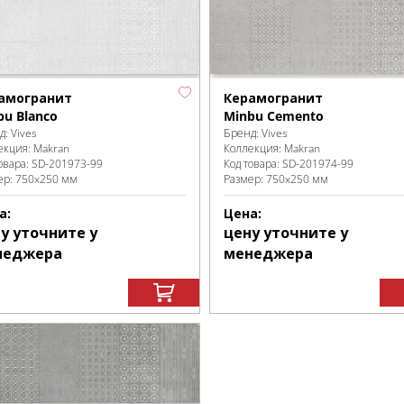
амогранит
Керамогранит
bu Blanco
Minbu Cemento
д:
Vives
Бренд:
Vives
екция:
Makran
Коллекция:
Makran
овара:
SD-201973
-99
Код товара:
SD-201974
-99
ер:
750x250 мм
Размер:
750x250 мм
а:
Цена:
у уточните у
цену уточните у
неджера
менеджера