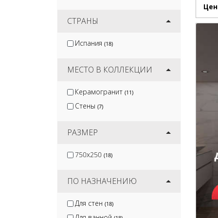
Belani
Цен
(9)
Atlas Concorde
СТРАНЫ
(6)
Italon
(17)
Испания
(18)
Ege Seramik
(2)
Pamesa
(11)
МЕСТО В КОЛЛЕКЦИИ
Керамогранит
(11)
Стены
(7)
РАЗМЕР
750x250
(18)
ПО НАЗНАЧЕНИЮ
Для стен
(18)
Для ванной
(18)