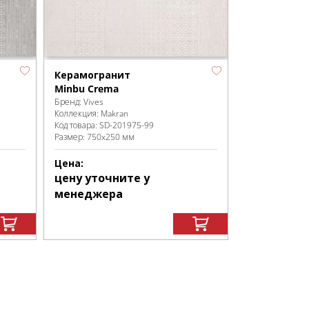
Керамогранит
Minbu Crema
Бренд:
Vives
Коллекция:
Makran
Код товара:
SD-201975
-99
Размер:
750x250 мм
Цена:
цену уточните у
менеджера