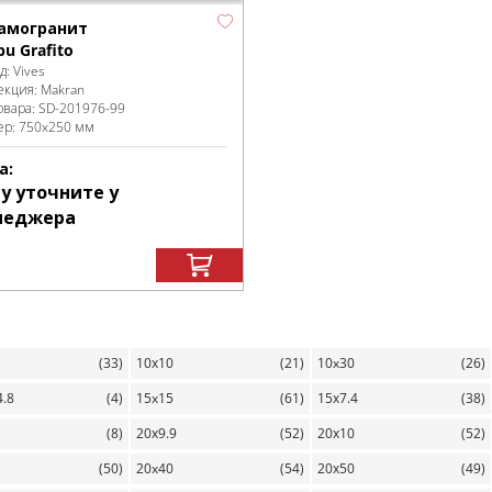
амогранит
u Grafito
д:
Vives
екция:
Makran
овара:
SD-201976
-99
ер:
750x250 мм
а:
у уточните у
неджера
(33)
10х10
(21)
10x30
(26)
4.8
(4)
15x15
(61)
15х7.4
(38)
(8)
20х9.9
(52)
20х10
(52)
(50)
20x40
(54)
20х50
(49)