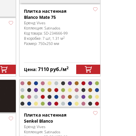
Плитка настенная
Blanco Mate 75
Бренд:
Vives
Коллекция:
Satinados
Код товара:
SD-234666
-99
2
В коробке
:
7 шт, 1.31 м
Размер:
750x250 мм
2
7110
руб.
/м
Цена:
Плитка настенная
Senkel Blanco
Бренд:
Vives
Коллекция:
Satinados