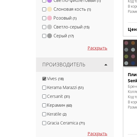
Светло-фиолетовый
(1)
Код т
В ко
Слоновая кость
(1)
Разм
Розовый
(1)
Светло-серый
(15)
Цен
Серый
(17)
Раскрыть
ПРОИЗВОДИТЕЛЬ
Пли
Vives
(18)
Sen
Брен
Kerama Marazzi
(51)
Колл
Cersanit
(31)
Код т
В ко
Керамин
(60)
Разм
Keratile
(2)
Gracia Ceramica
(71)
Emigres
(70)
Раскрыть