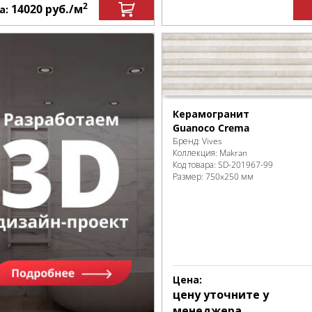
2
14020
руб.
/м
а:
Керамогранит
Guanoco Crema
Бренд:
Vives
Коллекция:
Makran
Код товара:
SD-201967
-99
Размер:
750x250 мм
Цена:
цену уточните у
менеджера