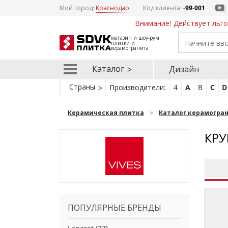
Мой город:
Краснодар
Код клиента:
-99-001
Внимание! Действует льго
магазин и шоу-рум
плитки и
керамогранита
Каталог
Дизайн
Страны
Производители:
4
A
B
C
D
Керамическая плитка
Каталог керамогра
КРУ
ПОПУЛЯРНЫЕ БРЕНДЫ