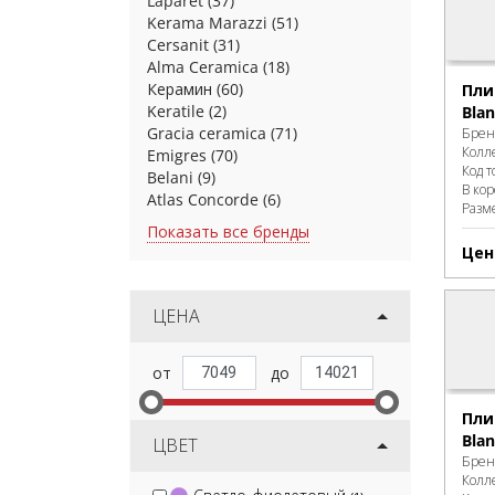
Laparet
(37)
Kerama Marazzi
(51)
Cersanit
(31)
Alma Ceramica
(18)
Керамин
(60)
Пли
Keratile
(2)
Blan
Gracia ceramica
(71)
Брен
Колл
Emigres
(70)
Код т
Belani
(9)
В ко
Atlas Concorde
(6)
Разм
Показать все бренды
Цен
ЦЕНА
Пли
Blan
ЦВЕТ
Брен
Колл