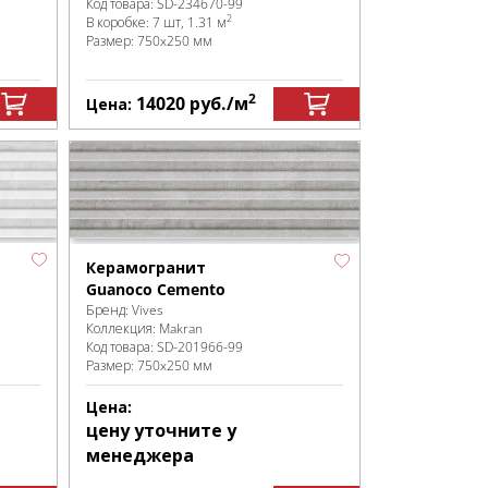
Код товара:
SD-234670
-99
2
В коробке
:
7 шт, 1.31 м
Размер:
750x250 мм
2
14020
руб.
/м
Цена:
Керамогранит
Guanoco Cemento
Бренд:
Vives
Коллекция:
Makran
Код товара:
SD-201966
-99
Размер:
750x250 мм
Цена:
цену уточните у
менеджера