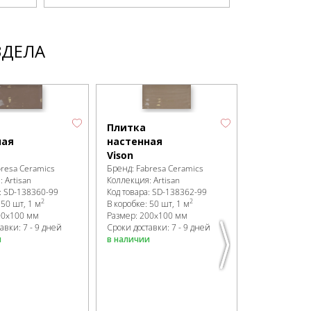
ЗДЕЛА
Плитка
ная
настенная
Vison
bresa Ceramics
Бренд:
Fabresa Ceramics
я:
Artisan
Коллекция:
Artisan
:
SD-138360
-99
Код товара:
SD-138362
-99
Плитка
2
2
:
50 шт, 1 м
В коробке
:
50 шт, 1 м
настенная
00x100 мм
Размер:
200x100 мм
Astur mix
авки: 7 - 9 дней
Сроки доставки: 7 - 9 дней
Blanco
и
в наличии
Бренд:
Fabres
Коллекция:
Ar
Код товара:
SD
В коробке
:
50 
Размер:
200x
Сроки доставк