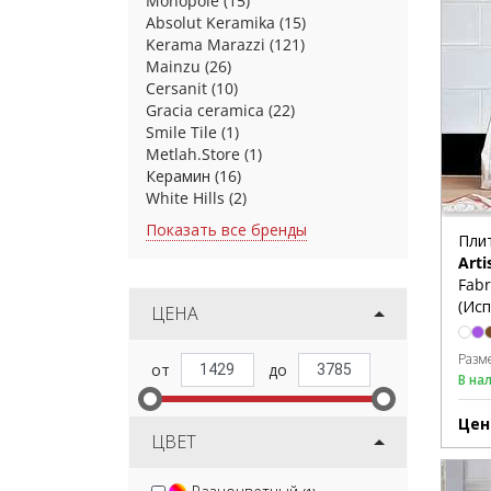
Monopole
(15)
Absolut Keramika
(15)
Kerama Marazzi
(121)
Mainzu
(26)
Cersanit
(10)
Gracia ceramica
(22)
Smile Tile
(1)
Metlah.Store
(1)
Керамин
(16)
White Hills
(2)
Показать все бренды
Плит
Arti
Fabr
(Исп
ЦЕНА
Разм
В на
Цен
ЦВЕТ