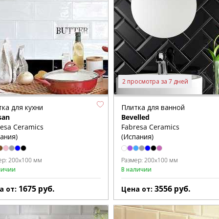
2 просмотра за 7 дней
ка для кухни
Плитка для ванной
san
Bevelled
esa Ceramics
Fabresa Ceramics
ания)
(Испания)
ер:
200x100 мм
Размер:
200x100 мм
личии
В наличии
1675
руб.
3556
руб.
а от:
Цена от: