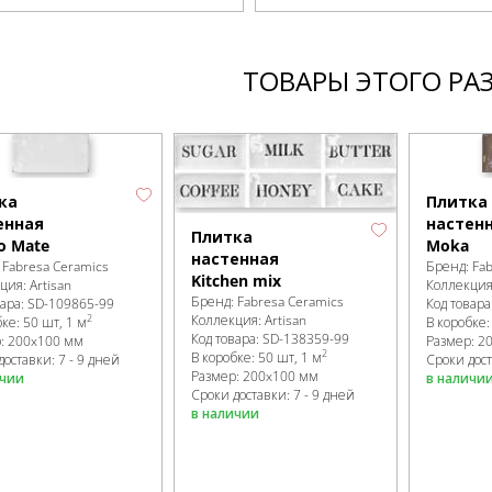
ТОВАРЫ ЭТОГО РА
ка
Плитка
енная
настен
Плитка
o Mate
Moka
настенная
:
Fabresa Ceramics
Бренд:
Fa
Kitchen mix
кция:
Artisan
Коллекци
Бренд:
Fabresa Ceramics
вара:
SD-109865
-99
Код товара
Коллекция:
Artisan
2
бке
:
50 шт, 1 м
В коробке
Код товара:
SD-138359
-99
р:
200x100 мм
Размер:
2
2
В коробке
:
50 шт, 1 м
доставки: 7 - 9 дней
Сроки дост
Размер:
200x100 мм
ичии
в наличи
Сроки доставки: 7 - 9 дней
в наличии