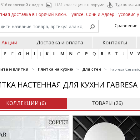
Тур по магаз
616 коллекций с видео
1181 коллекция в шоуруме
тная доставка в Горячий Ключ, Туапсе, Сочи и Адлер - условия 
Сравнение
Акции
Доставка и оплата
Контакты
E
F
G
H
I
J
K
L
M
N
O
P
Q
R
S
T
U
V
нита и плитки
Плитка на кухню
Для стен
Fabresa Cerami
ТКА НАСТЕННАЯ ДЛЯ КУХНИ FABRESA
КОЛЛЕКЦИИ (
6
)
ТОВАРЫ (
26
)