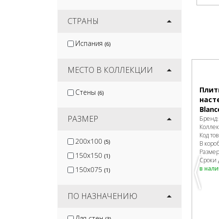
Global Tile
(7)
Gracia Ceramica
СТРАНЫ
(22)
Velsaa
(9)
Испания
(6)
Керлайф
(1)
Monopole
(15)
МЕСТО В КОЛЛЕКЦИИ
Плит
Стены
(6)
наст
Blanc
РАЗМЕР
Бренд
Колле
Код то
200x100
(5)
В коро
Разме
150x150
(1)
Сроки 
в нал
150x075
(1)
ПО НАЗНАЧЕНИЮ
Для стен
(3)