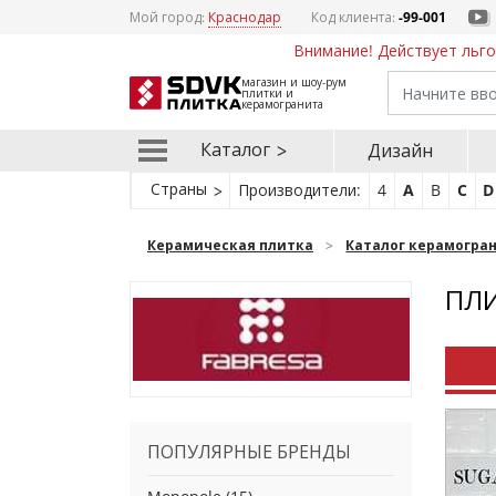
Мой город:
Краснодар
Код клиента:
-99-001
Внимание! Действует льго
магазин и шоу-рум
плитки и
керамогранита
Каталог
Дизайн
Страны
Производители:
4
A
B
C
D
Керамическая плитка
Каталог керамогра
ПЛИ
ПОПУЛЯРНЫЕ БРЕНДЫ