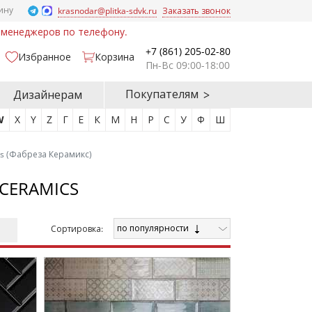
ину
krasnodar@plitka-sdvk.ru
Заказать звонок
у менеджеров по телефону.
+7 (861) 205-02-80
Избранное
Корзина
Пн-Вс 09:00-18:00
Покупателям
Дизайнерам
W
X
Y
Z
Г
Е
К
М
Н
Р
С
У
Ф
Ш
cs (Фабреза Керамикс)
 CERAMICS
по популярности
Cортировка: