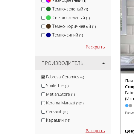
Разноцветный
(1)
Темно-зеленый
(1)
Светло-зеленый
(1)
Темно-коричневый
(1)
Темно-синий
(1)
Раскрыть
ПРОИЗВОДИТЕЛЬ
Fabresa Ceramics
(6)
Плит
Smile Tile
(1)
Cra
Fabr
Metlah.Store
(1)
(Исп
Kerama Marazzi
(121)
Cersanit
(10)
Разм
Керамин
(16)
White Hills
(2)
Раскрыть
цен