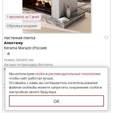
1 просмотр за 7 дней
Образец в шоуруме
Настенная плитка
Алентежу
Kerama Marazzi (Россия)
Размер:
300x895 мм
Доставка по Краснодару бесплатно
В наличии
Мы используем
cookie
и
рекомендательные технологии
,
чтобы сайт работал лучше.
2208
руб.
Цена от:
Оставаясь с нами, вы соглашаетесь на использование
файлов cookie.Вы можете запретить сохранение cookie в
настройках своего браузера
ОК