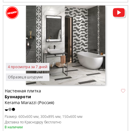
4 просмотра за 7 дней
Образец в шоуруме
Настенная плитка
Буонарроти
Kerama Marazzi (Россия)
Размер:
600x600 мм
300x895 мм
150x600 мм
Доставка по Краснодару бесплатно
В наличии