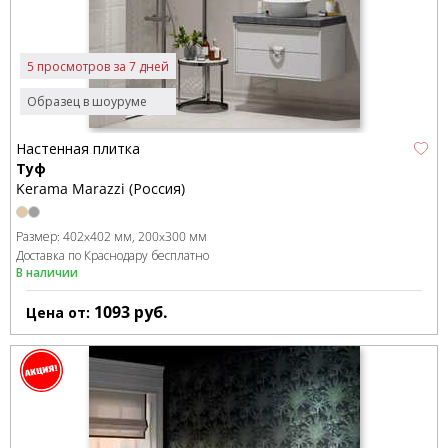
5 просмотров за 7 дней
Образец в шоуруме
Настенная плитка
Туф
Kerama Marazzi (Россия)
Размер:
402x402 мм
200x300 мм
Доставка по Краснодару бесплатно
В наличии
1093
руб.
Цена от: