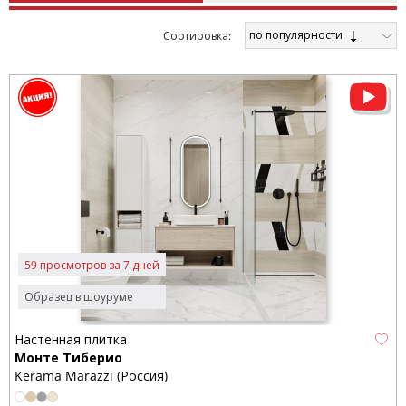
по популярности
Cортировка:
59 просмотров за 7 дней
Образец в шоуруме
Настенная плитка
Монте Тиберио
Kerama Marazzi (Россия)