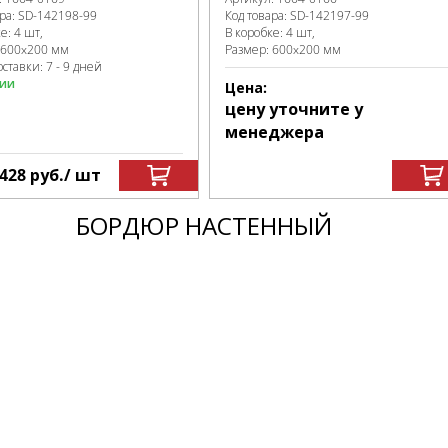
ра:
SD-142198
-99
Код товара:
SD-142197
-99
ке
:
4 шт,
В коробке
:
4 шт,
600x200 мм
Размер:
600x200 мм
ставки: 7 - 9 дней
чии
Цена:
цену уточните у
менеджера
428
руб.
/ шт
БОРДЮР НАСТЕННЫЙ