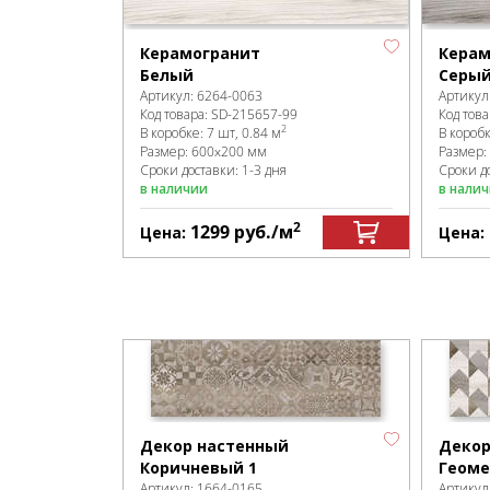
Керамогранит
Керам
Белый
Серы
Артикул:
6264-0063
Артикул
Код товара:
SD-215657
-99
Код това
2
В коробке
:
7 шт, 0.84 м
В короб
Размер:
600x200 мм
Размер:
Сроки доставки: 1-3 дня
Сроки до
в наличии
в нали
2
1299
руб.
/м
Цена:
Цена:
Декор настенный
Декор
Коричневый 1
Геоме
Артикул:
1664-0165
Артикул