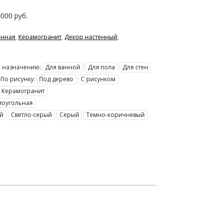
0000
руб.
енная
,
Керамогранит
,
Декор настенный
,
 назначению:
Для ванной
Для пола
Для стен
По рисунку:
Под дерево
С рисунком
Керамогранит
моугольная
ый
Светло-серый
Серый
Темно-коричневый