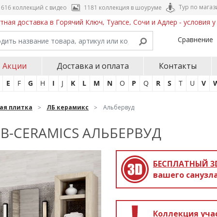
Тур по магаз
616 коллекций с видео
1181 коллекция в шоуруме
тная доставка в Горячий Ключ, Туапсе, Сочи и Адлер - условия 
Сравнение
Акции
Доставка и оплата
Контакты
E
F
G
H
I
J
K
L
M
N
O
P
Q
R
S
T
U
V
ая плитка
ЛБ керамикс
Альбервуд
B-CERAMICS АЛЬБЕРВУД
БЕСПЛАТНЫЙ 3
вашего санузла
Коллекция уча