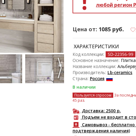
любой регион 
Цена от:
1085
руб.
ХАРАКТЕРИСТИКИ
Код коллекции:
SD-22356
-99
Основное назначение:
Плитка
Название коллекции:
Альберв
Производитель:
Lb-ceramics
Страна:
Россия
В наличии
Пользуется спросом
За последни
45 раз.
Доставка: 2500
р.
Подъем не входит в ст
Самовывоз - бесплатно 
подтверждения наличия)