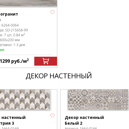
огранит
й
:
6264-0064
ра:
SD-215658
-99
2
ке
:
7 шт, 0.84 м
600x200 мм
ставки: 1-3 дня
чии
2
1299
руб.
/м
ДЕКОР НАСТЕННЫЙ
 настенный
Декор настенный
трия 3
Белый 2
:
1664-0169
Артикул:
1664-0166