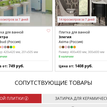
росмотров за 7 дней
14 просмотров за 7 дней
ка для ванной
Плитка для ванной
итра
Элегия
bud (Россия)
Axima (Россия)
ер:
420x420 мм
201x505 мм
Размер:
400x400 мм
300x600 мм
личии
В наличии
749
руб.
1408
руб.
а от:
Цена от:
СОПУТСТВУЮЩИЕ ТОВАРЫ
КОЙ ПЛИТКИ
ЗАТИРКА ДЛЯ КЕРАМИЧЕС