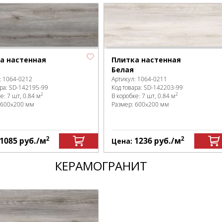
а настенная
Плитка настенная
Белая
:
1064-0212
Артикул:
1064-0211
ра:
SD-142195
-99
Код товара:
SD-142203
-99
2
2
ке
:
7 шт, 0.84 м
В коробке
:
7 шт, 0.84 м
600x200 мм
Размер:
600x200 мм
2
2
1085
руб.
/м
1236
руб.
/м
Цена:
КЕРАМОГРАНИТ