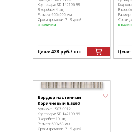
Код товара:
SD-142196
-99
Код това
В коробке
:
4 шт,
В короб
Размер:
600x200 мм
Размер:
Сроки доставки: 7 - 9 дней
Сроки до
в наличии
в нали
428
руб.
/ шт
Цена:
Цена:
Бордюр настенный
Коричневый 6.5х60
Артикул:
1507-0012
Код товара:
SD-142199
-99
В коробке
:
19 шт,
Размер:
600x65 мм
Сроки доставки: 7 - 9 дней