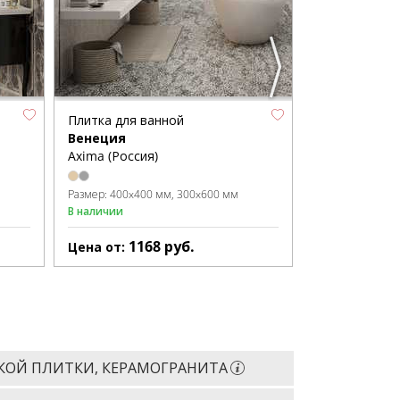
8 просмотров з
Плитка для ванной
Плитка для в
Венеция
Андалусия
Axima (Россия)
Axima (Россия
Размер:
400x400 мм
300x600 мм
Размер:
500x25
В наличии
В наличии
1168
руб.
11
Цена от:
Цена от:
КОЙ ПЛИТКИ, КЕРАМОГРАНИТА