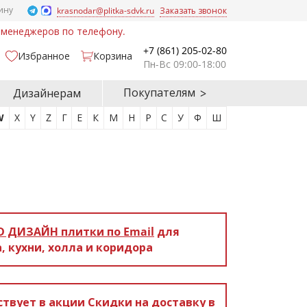
ину
krasnodar@plitka-sdvk.ru
Заказать звонок
у менеджеров по телефону.
+7 (861) 205-02-80
Избранное
Корзина
Пн-Вс 09:00-18:00
Покупателям
Дизайнерам
W
X
Y
Z
Г
Е
К
М
Н
Р
С
У
Ф
Ш
D ДИЗАЙН
плитки по Email
для
, кухни, холла и коридора
ствует в акции
Скидки на доставку в