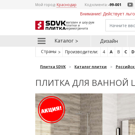
Мой город:
Краснодар
Код клиента:
-99-001
Внимание! Действует льго
магазин и шоу-рум
плитки и
керамогранита
Каталог
Дизайн
Страны
Производители:
4
A
B
C
D
Плитка SDVK
Каталог плитки
Российск
ПЛИТКА ДЛЯ ВАННОЙ L