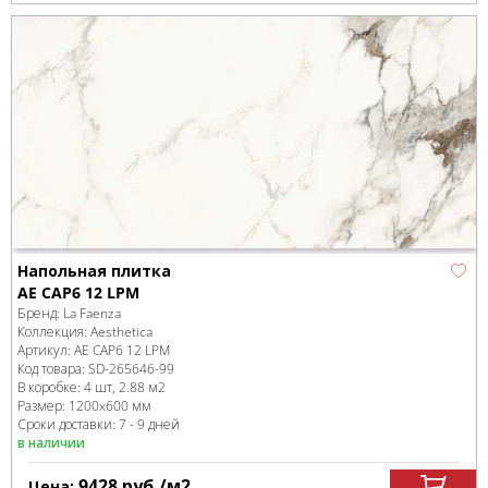
Напольная плитка
AE CAP6 12 LPM
Бренд:
La Faenza
Коллекция:
Aesthetica
Артикул:
AE CAP6 12 LPM
Код товара:
SD-265646
-99
В коробке
:
4 шт, 2.88 м
2
Размер:
1200x600 мм
Сроки доставки: 7 - 9 дней
в наличии
9428
руб.
/м
2
Цена: