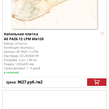
Напольная плитка
AE PAZ6 12 LPM 60x120
Бренд:
La Faenza
Коллекция:
Aesthetica
Артикул:
AE PAZ6 12 LPM
Код товара:
SD-283840
-99
В коробке
:
4 шт, 2.88 м
2
Размер:
1200x600 мм
Сроки доставки: 7 - 9 дней
в наличии
9627
руб.
/м
2
Цена: