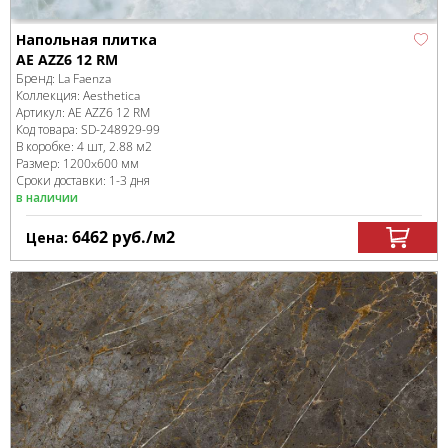
Напольная плитка
AE AZZ6 12 RM
Бренд:
La Faenza
Коллекция:
Aesthetica
Артикул:
AE AZZ6 12 RM
Код товара:
SD-248929
-99
В коробке
:
4 шт, 2.88 м
2
Размер:
1200x600 мм
Сроки доставки: 1-3 дня
в наличии
6462
руб.
/м
2
Цена: