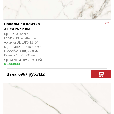
Напольная плитка
AE CAP6 12 RM
Бренд:
La Faenza
Коллекция:
Aesthetica
Артикул:
AE CAP6 12 RM
Код товара:
SD-248932
-99
В коробке
:
4 шт, 2.88 м
2
Размер:
1200x600 мм
Сроки доставки: 7 - 9 дней
в наличии
6967
руб.
/м
2
Цена: