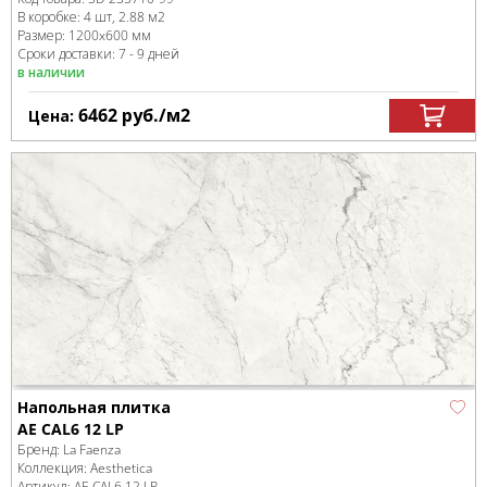
В коробке
:
4 шт, 2.88 м
2
Размер:
1200x600 мм
Сроки доставки: 7 - 9 дней
в наличии
6462
руб.
/м
2
Цена:
Напольная плитка
AE CAL6 12 LP
Бренд:
La Faenza
Коллекция:
Aesthetica
Артикул:
AE CAL6 12 LP