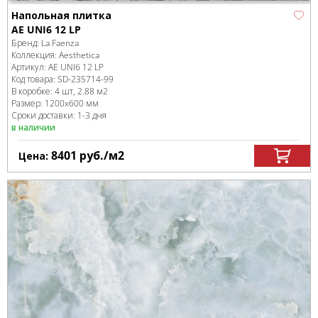
Напольная плитка
AE UNI6 12 LP
Бренд:
La Faenza
Коллекция:
Aesthetica
Артикул:
AE UNI6 12 LP
Код товара:
SD-235714
-99
В коробке
:
4 шт, 2.88 м
2
Размер:
1200x600 мм
Сроки доставки: 1-3 дня
в наличии
8401
руб.
/м
2
Цена: