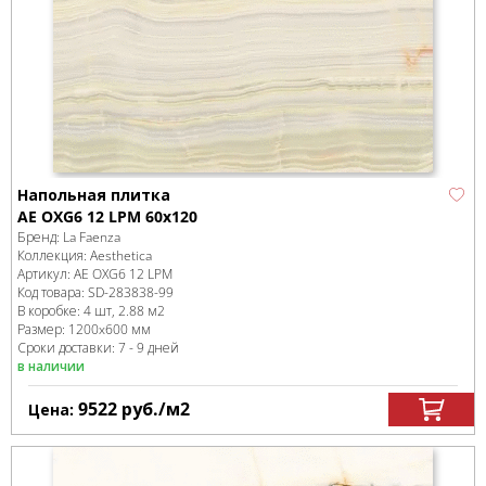
Напольная плитка
AE OXG6 12 LPM 60x120
Бренд:
La Faenza
Коллекция:
Aesthetica
Артикул:
AE OXG6 12 LPM
Код товара:
SD-283838
-99
В коробке
:
4 шт, 2.88 м
2
Размер:
1200x600 мм
Сроки доставки: 7 - 9 дней
в наличии
9522
руб.
/м
2
Цена: