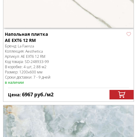
Напольная плитка
AE EXT6 12 RM
Бренд:
La Faenza
Коллекция:
Aesthetica
Артикул:
AE EXT6 12 RM
Код товара:
SD-248933
-99
В коробке
:
4 шт, 2.88 м
2
Размер:
1200x600 мм
Сроки доставки: 7 - 9 дней
в наличии
6967
руб.
/м
2
Цена: