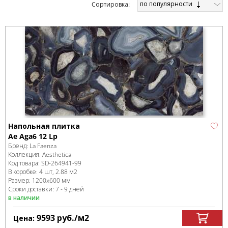
по популярности
Cортировка:
Напольная плитка
Ae Aga6 12 Lp
Бренд:
La Faenza
Коллекция:
Aesthetica
Код товара:
SD-264941
-99
В коробке
:
4 шт, 2.88 м
2
Размер:
1200x600 мм
Сроки доставки: 7 - 9 дней
в наличии
9593
руб.
/м
2
Цена: