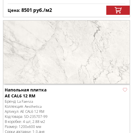
8501
руб.
/м
2
Цена:
Напольная плитка
AE CAL6 12 RM
Бренд:
La Faenza
Коллекция:
Aesthetica
Артикул:
AE CAL6 12 RM
Код товара:
SD-235707
-99
В коробке
:
4 шт, 2.88 м
2
Размер:
1200x600 мм
Сроки доставки: 1-3 дня