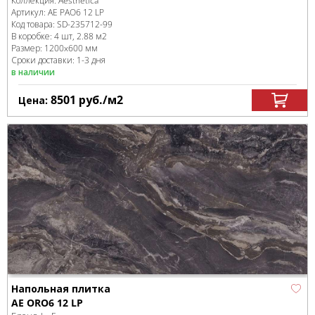
Коллекция:
Aesthetica
Артикул:
AE PAO6 12 LP
Код товара:
SD-235712
-99
В коробке
:
4 шт, 2.88 м
2
Размер:
1200x600 мм
Сроки доставки: 1-3 дня
в наличии
8501
руб.
/м
2
Цена:
Напольная плитка
AE ORO6 12 LP