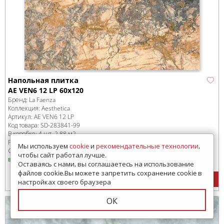
Напольная плитка
AE VEN6 12 LP 60x120
Бренд:
La Faenza
Коллекция:
Aesthetica
Артикул:
AE VEN6 12 LP
Код товара:
SD-283841
-99
В коробке
:
4 шт, 2.88 м
2
Размер:
1200x600 мм
Мы используем
cookie
и
рекомендательные технологии
,
Сроки доставки: 7 - 9 дней
чтобы сайт работал лучше.
в наличии
Оставаясь с нами, вы соглашаетесь на использование
файлов cookie.Вы можете запретить сохранение cookie в
9522
руб.
/м
2
Цена:
настройках своего браузера
ОК