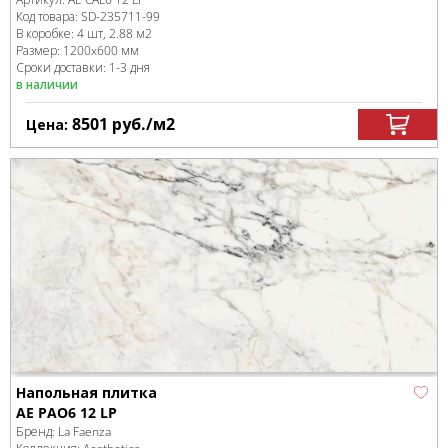
Код товара:
SD-235711
-99
В коробке
:
4 шт, 2.88 м
2
Размер:
1200x600 мм
Сроки доставки: 1-3 дня
в наличии
8501
руб.
/м
2
Цена:
Напольная плитка
AE PAO6 12 LP
Бренд:
La Faenza