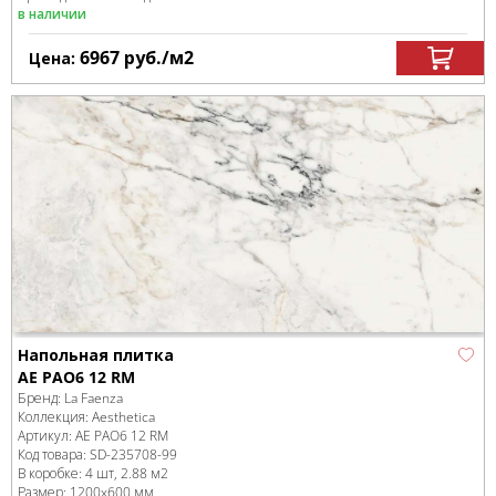
в наличии
6967
руб.
/м
2
Цена:
Напольная плитка
AE PAO6 12 RM
Бренд:
La Faenza
Коллекция:
Aesthetica
Артикул:
AE PAO6 12 RM
Код товара:
SD-235708
-99
В коробке
:
4 шт, 2.88 м
2
Размер:
1200x600 мм