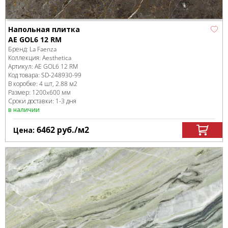
Напольная плитка
AE GOL6 12 RM
Бренд:
La Faenza
Коллекция:
Aesthetica
Артикул:
AE GOL6 12 RM
Код товара:
SD-248930
-99
В коробке
:
4 шт, 2.88 м
2
Размер:
1200x600 мм
Сроки доставки: 1-3 дня
в наличии
6462
руб.
/м
2
Цена: