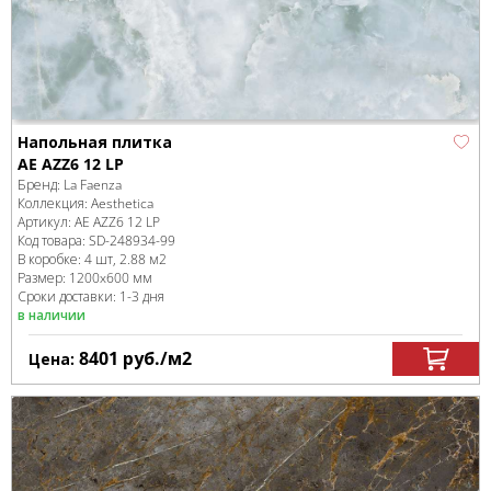
Напольная плитка
AE AZZ6 12 LP
Бренд:
La Faenza
Коллекция:
Aesthetica
Артикул:
AE AZZ6 12 LP
Код товара:
SD-248934
-99
В коробке
:
4 шт, 2.88 м
2
Размер:
1200x600 мм
Сроки доставки: 1-3 дня
в наличии
8401
руб.
/м
2
Цена: