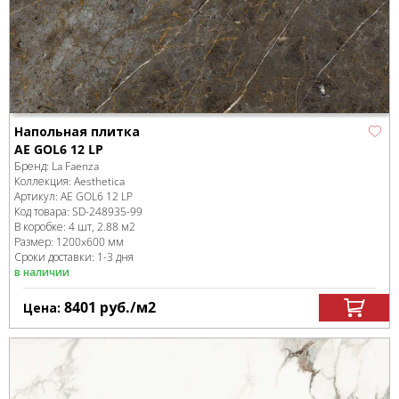
Напольная плитка
AE GOL6 12 LP
Бренд:
La Faenza
Коллекция:
Aesthetica
Артикул:
AE GOL6 12 LP
Код товара:
SD-248935
-99
В коробке
:
4 шт, 2.88 м
2
Размер:
1200x600 мм
Сроки доставки: 1-3 дня
в наличии
8401
руб.
/м
2
Цена: