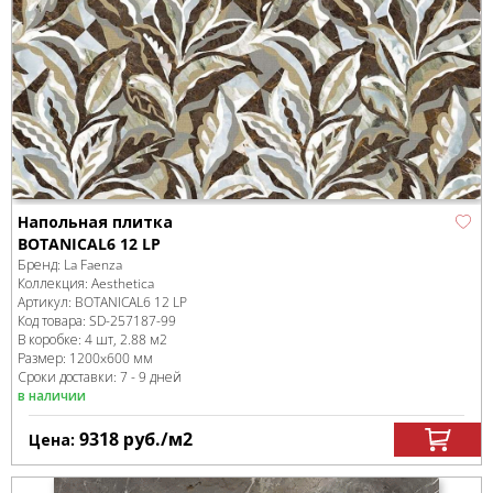
Напольная плитка
BOTANICAL6 12 LP
Бренд:
La Faenza
Коллекция:
Aesthetica
Артикул:
BOTANICAL6 12 LP
Код товара:
SD-257187
-99
В коробке
:
4 шт, 2.88 м
2
Размер:
1200x600 мм
Сроки доставки: 7 - 9 дней
в наличии
9318
руб.
/м
2
Цена: