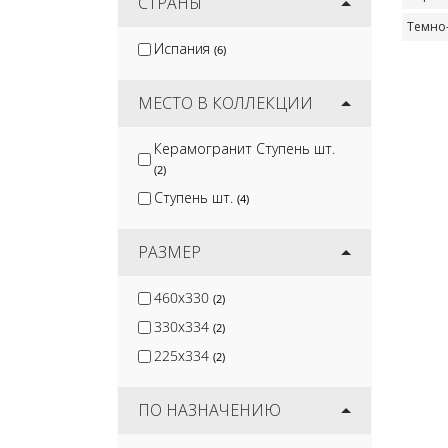
SDS
СТРАНЫ
(10)
Темно
Испания
(6)
МЕСТО В КОЛЛЕКЦИИ
Керамогранит Ступень шт.
(2)
Ступень шт.
(4)
РАЗМЕР
460x330
(2)
330x334
(2)
225x334
(2)
ПО НАЗНАЧЕНИЮ