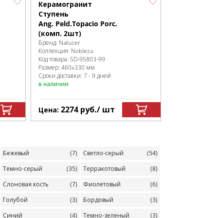
Керамогранит
Ступень
Ang. Peld.Topacio Porc.
(комп. 2шт)
Бренд:
Natucer
Коллекция:
Nobleza
Код товара:
SD-95803
-99
Размер:
460x330 мм
Сроки доставки: 7 - 9 дней
в наличии
2274
руб.
/ шт
Цена:
Бежевый
(7)
Светло-серый
(54)
Темно-серый
(35)
Терракотовый
(8)
Слоновая кость
(7)
Фиолетовый
(6)
Голубой
(3)
Бордовый
(3)
Синий
(4)
Темно-зеленый
(3)