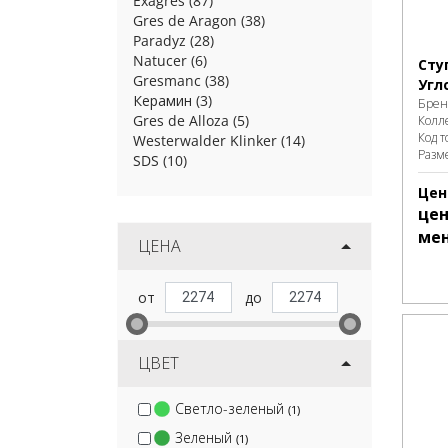
Exagres
(87)
Gres de Aragon
(38)
Paradyz
(28)
Natucer
(6)
Сту
Gresmanc
(38)
Угл
Керамин
(3)
Брен
Gres de Alloza
(5)
Колл
Код т
Westerwalder Klinker
(14)
Разм
SDS
(10)
Цен
цен
ме
ЦЕНА
ЦВЕТ
Светло-зеленый
(1)
Зеленый
(1)