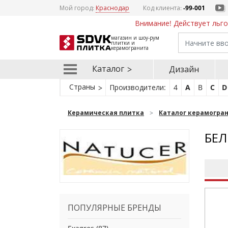
Мой город:
Краснодар
Код клиента:
-99-001
Внимание! Действует льго
магазин и шоу-рум
плитки и
керамогранита
Каталог
Дизайн
Страны
Производители:
4
A
B
C
D
Керамическая плитка
Каталог керамогра
БЕЛ
ПОПУЛЯРНЫЕ БРЕНДЫ