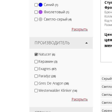
Сту
Синий
(1)
Фро
Фиолетовый
Брен
(1)
Колл
Светло-серый
(4)
Код т
Разм
Раскрыть
Цен
цен
ПРОИЗВОДИТЕЛЬ
ме
Natucer
(6)
Керамин
(3)
Exagres
(87)
Paradyz
(28)
Серый
Gres De Aragon
(38)
Светл
Westerwalder Klinker
(14)
Светл
Gresmanc
(38)
Раскрыть
Светл
Gres De Alloza
(5)
Сирен