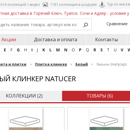
Тур по магаз
616 коллекций с видео
1181 коллекция в шоуруме
тная доставка в Горячий Ключ, Туапсе, Сочи и Адлер - условия 
Сравнение
Акции
Доставка и оплата
Контакты
E
F
G
H
I
J
K
L
M
N
O
P
Q
R
S
T
U
V
нита и плитки
Плитка клинкер
Белый
Natucer (Натусер)
ЫЙ КЛИНКЕР NATUCER
КОЛЛЕКЦИИ (
2
)
ТОВАРЫ (
6
)