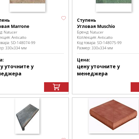
пень
Ступень
овая Marrone
Угловая Muschio
д:
Natucer
Бренд:
Natucer
екция:
Anticatto
Коллекция:
Anticatto
овара:
SD-148074
-99
Код товара:
SD-148075
-99
ер:
330x334 мм
Размер:
330x334 мм
а:
Цена:
у уточните у
цену уточните у
неджера
менеджера