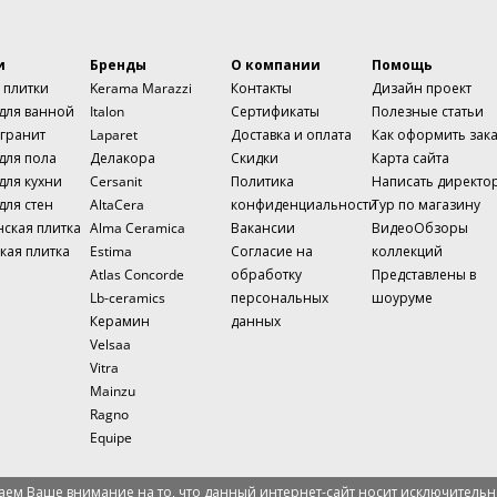
и
Бренды
О компании
Помощь
 плитки
Kerama Marazzi
Контакты
Дизайн проект
 для ванной
Italon
Сертификаты
Полезные статьи
гранит
Laparet
Доставка и оплата
Как оформить зак
для пола
Делакора
Скидки
Карта сайта
для кухни
Cersanit
Политика
Написать директо
для стен
AltaCera
конфиденциальности
Тур по магазину
нская плитка
Alma Ceramica
Вакансии
ВидеоОбзоры
кая плитка
Estima
Согласие на
коллекций
Atlas Concorde
обработку
Представлены в
Lb-ceramics
персональных
шоуруме
Керамин
данных
Velsaa
Vitra
Mainzu
Ragno
Equipe
ем Ваше внимание на то, что данный интернет-сайт носит исключительн