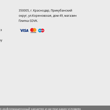
350005, г. Краснодар, Прикубанский
округ, ул.Кореновская, дом 49, магазин
Плитка-SDVK.
аз
ру
о информационный характер и ни при каких условиях