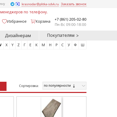
ину
krasnodar@plitka-sdvk.ru
Заказать звонок
у менеджеров по телефону.
+7 (861) 205-02-80
Избранное
Корзина
Пн-Вс 09:00-18:00
Покупателям
Дизайнерам
W
X
Y
Z
Г
Е
К
М
Н
Р
С
У
Ф
Ш
по популярности
Cортировка: