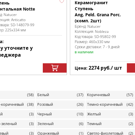
Керамогранит
пень
Ступень
нтальная Notte
Ang. Peld. Grana Porc.
д:
Natucer
екция:
Anticatto
(комп. 2шт)
овара:
SD-148079
-99
Бренд:
Natucer
ер:
225x334 мм
Коллекция:
Nobleza
Код товара:
SD-95802
-99
а:
Размер:
460x330 мм
Сроки доставки: 7 - 9 дней
у уточните у
в наличии
неджера
2274
руб.
/ шт
Цена:
(58)
Белый
(37)
Коричневый
(57)
о-коричневый
(38)
Розовый
(26)
Темно-коричневый
(42)
ый
(3)
Черный
(10)
Желтый
(3)
о-зеленый
(3)
Зеленый
(6)
Темный
(2)
евый
(3)
Оранжевый
(1)
Светло-фиолетовый
(2)