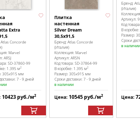
Бренд:
Atl
(Италия)
Коллекци
ка
Плитка
Артикул:
9
енная
настенная
Код товара
atta Extra
Silver Dream
В коробке
Размер:
3
91,5
30,5x91,5
Сроки дост
:
Atlas Concorde
Бренд:
Atlas Concorde
в наличи
я)
(Италия)
кция:
Marvel
Коллекция:
Marvel
л:
AR5J
Артикул:
AR5N
вара:
SD-37860
-99
Код товара:
SD-37864
-99
2
2
бке
:
1.395 м
В коробке
:
1.395 м
р:
305x915 мм
Размер:
305x915 мм
доставки: 7 - 9 дней
Сроки доставки: 7 - 9 дней
ичии
в наличии
2
2
10423
руб.
/м
10545
руб.
/м
7
:
Цена:
Цена: