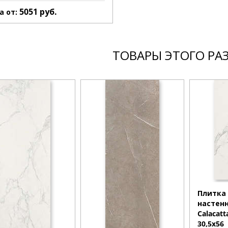
5051
руб.
а от:
ТОВАРЫ ЭТОГО РА
Плитка
настен
Calacatt
30,5x56