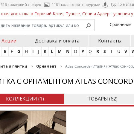
Тур по магаз
616 коллекций с видео
1181 коллекция в шоуруме
тная доставка в Горячий Ключ, Туапсе, Сочи и Адлер - условия 
Сравнение
Акции
Доставка и оплата
Контакты
E
F
G
H
I
J
K
L
M
N
O
P
Q
R
S
T
U
V
нита и плитки
Орнамент
Atlas Concorde (Италия) (Атлас Конкор
ТКА С ОРНАМЕНТОМ ATLAS CONCORDE
КОЛЛЕКЦИИ (
1
)
ТОВАРЫ (
62
)