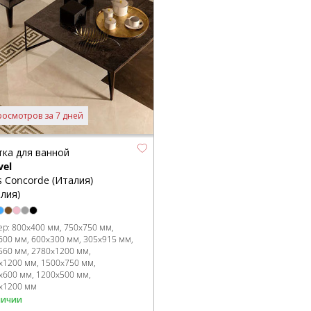
росмотров за 7 дней
тка для ванной
vel
s Concorde (Италия)
лия)
ер:
800x400 мм
750x750 мм
600 мм
600x300 мм
305x915 мм
560 мм
2780x1200 мм
x1200 мм
1500x750 мм
x600 мм
1200x500 мм
x1200 мм
личии