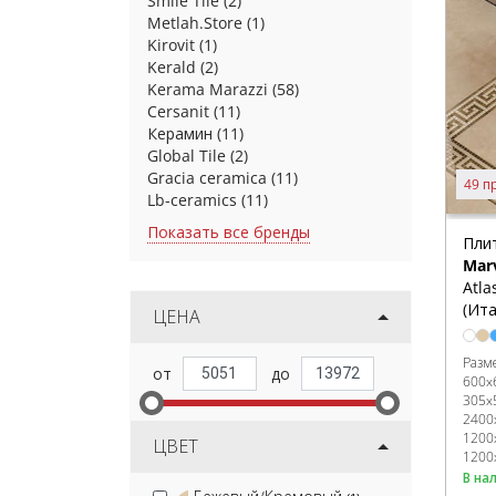
Smile Tile
(2)
Metlah.Store
(1)
Kirovit
(1)
Kerald
(2)
Kerama Marazzi
(58)
Cersanit
(11)
Керамин
(11)
Global Tile
(2)
Gracia ceramica
(11)
49 п
Lb-ceramics
(11)
Показать все бренды
Пли
Mar
Atla
(Ита
ЦЕНА
Разм
600x
305x
2400
1200
ЦВЕТ
1200
В на