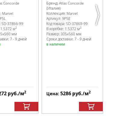
as Concorde
Бренд:
Atlas Concorde
Бренд:
Atlas 
(Италия)
(Италия)
я:
Marvel
Коллекция:
Marvel
Коллекция:
Ma
P5L
Артикул:
9P5E
Артикул:
9P5S
:
SD-37866
-99
Код товара:
SD-37869
-99
Код товара:
SD
2
2
:
1.5372 м
В коробке
:
1.5372 м
В коробке
:
1.5
05x560 мм
Размер:
305x560 мм
Размер:
305x
авки: 7 - 9 дней
Сроки доставки: 7 - 9 дней
Сроки доставк
и
в наличии
в наличии
2
2
272
руб.
/м
5286
руб.
/м
744
Цена:
Цена: