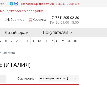
ину
krasnodar@plitka-sdvk.ru
Заказать звонок
у менеджеров по телефону.
+7 (861) 205-02-80
Избранное
Корзина
Пн-Вс 09:00-18:00
Покупателям
Дизайнерам
W
X
Y
Z
Г
Е
К
М
Н
Р
С
У
Ф
Ш
д (Италия))
 (ИТАЛИЯ)
по популярности
Cортировка: