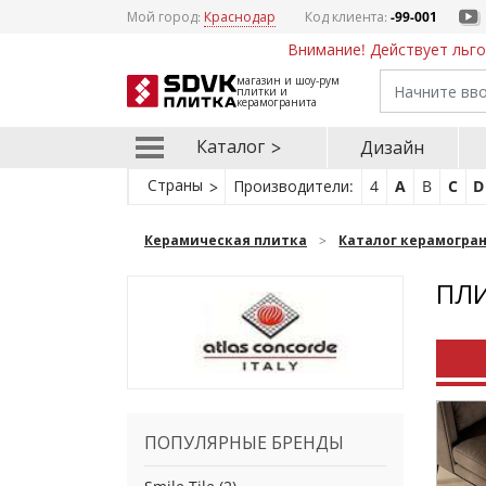
Мой город:
Краснодар
Код клиента:
-99-001
Внимание! Действует льго
магазин и шоу-рум
плитки и
керамогранита
Каталог
Дизайн
Страны
Производители:
4
A
B
C
D
Керамическая плитка
Каталог керамогра
ПЛИ
ПОПУЛЯРНЫЕ БРЕНДЫ