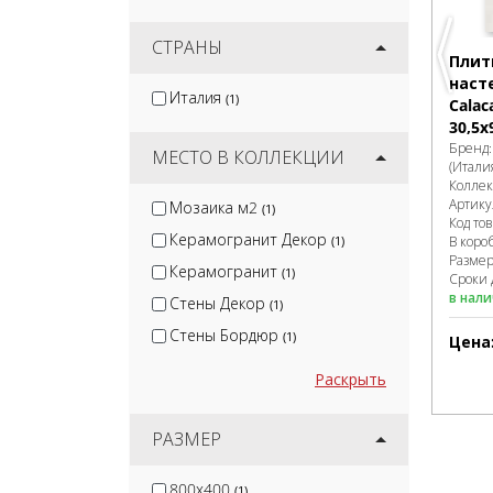
Керамин
(11)
Global Tile
СТРАНЫ
(2)
Плит
Gracia Ceramica
(11)
наст
Италия
(1)
Calac
Lb-Ceramics
(11)
30,5x
Керлайф
(4)
Бренд
МЕСТО В КОЛЛЕКЦИИ
(Итали
Колле
Артику
Мозаика м2
(1)
Код то
Керамогранит Декор
В коро
(1)
Разме
Керамогранит
(1)
Сроки 
в нал
Стены Декор
(1)
Стены Бордюр
(1)
Цена
Раскрыть
РАЗМЕР
800x400
(1)