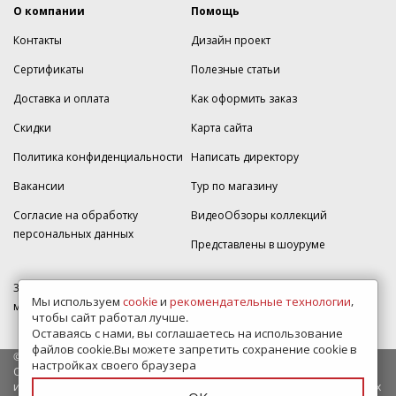
О компании
Помощь
Контакты
Дизайн проект
Сертификаты
Полезные статьи
Доставка и оплата
Как оформить заказ
Скидки
Карта сайта
Политика конфиденциальности
Написать директору
Вакансии
Тур по магазину
Согласие на обработку
ВидеоОбзоры коллекций
персональных данных
Представлены в шоуруме
350005, г. Краснодар, Прикубанский округ, ул.Кореновская, дом 49,
Мы используем
cookie
и
рекомендательные технологии
,
магазин Плитка-SDVK.
чтобы сайт работал лучше.
Оставаясь с нами, вы соглашаетесь на использование
файлов cookie.Вы можете запретить сохранение cookie в
© 2009—2026 г. Все права защищены
настройках своего браузера
Обращаем Ваше внимание на то, что данный интернет-сайт носит
исключительно информационный характер и ни при каких условиях