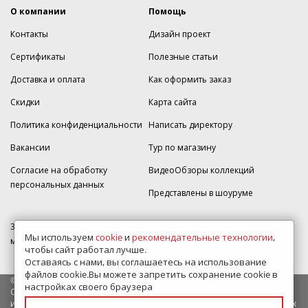
О компании
Помощь
Контакты
Дизайн проект
Сертификаты
Полезные статьи
Доставка и оплата
Как оформить заказ
Скидки
Карта сайта
Политика конфиденциальности
Написать директору
Вакансии
Тур по магазину
Согласие на обработку
ВидеоОбзоры коллекций
персональных данных
Представлены в шоуруме
350005, г. Краснодар, Прикубанский округ, ул.Кореновская, дом 49,
Мы используем
cookie
и
рекомендательные технологии
,
магазин Плитка-SDVK.
чтобы сайт работал лучше.
Оставаясь с нами, вы соглашаетесь на использование
файлов cookie.Вы можете запретить сохранение cookie в
© 2009—2026 г. Все права защищены
настройках своего браузера
Обращаем Ваше внимание на то, что данный интернет-сайт носит
исключительно информационный характер и ни при каких условиях