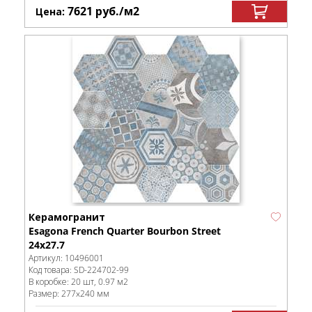
7621
руб.
/м
2
Цена:
Керамогранит
Esagona French Quarter Bourbon Street
24х27.7
Артикул:
10496001
Код товара:
SD-224702
-99
В коробке
:
20 шт, 0.97 м
2
Размер:
277x240 мм