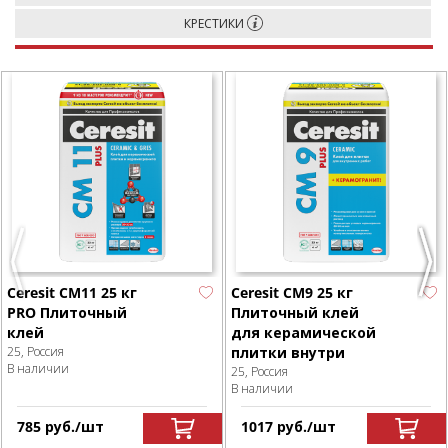
КРЕСТИКИ
Previous
Next
Ceresit CM11 25 кг
Ceresit CM9 25 кг
PRO Плиточный
Плиточный клей
клей
для керамической
25, Россия
плитки внутри
В наличии
25, Россия
В наличии
785
р
уб.
/шт
1017
р
уб.
/шт