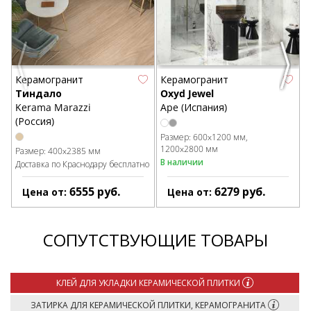
Р
В
Previous
Next
Керамогранит
Керамогранит
Тиндало
Oxyd Jewel
Kerama Marazzi
Ape (Испания)
(Россия)
Размер:
600x1200 мм
1200x2800 мм
Размер:
400x2385 мм
В наличии
Доставка по Краснодару бесплатно
6555
руб.
6279
руб.
Цена от:
Цена от:
СОПУТСТВУЮЩИЕ ТОВАРЫ
КЛЕЙ ДЛЯ УКЛАДКИ КЕРАМИЧЕСКОЙ ПЛИТКИ
ЗАТИРКА ДЛЯ КЕРАМИЧЕСКОЙ ПЛИТКИ, КЕРАМОГРАНИТА