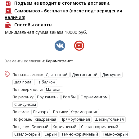
Подъем не входит в стоимость доставки.
Самовывоз - бесплатно (после подтверждения
наличия)
Способы оплаты
Минимальная сумма заказа
10000
руб.
Элементы коллекции:
Керамогранит
По назначению:
Для ванной
Для гостиной
Для кухни
Для пола
На балкон
По поверхности:
Матовая
По рисунку:
Под камень
Ромбы
С орнаментом
С рисунком
По стилю:
Пэчворк
По типу:
Керамогранит
По форме:
Квадратная
Прямоугольная
Шестиугольная
По цвету:
Бежевый
Коричневый
Светло-коричневый
Светло-серый
Серый
Темно-коричневый
Темно-серый