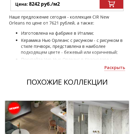
8242
руб.
/м
2
Цена:
Наше предложение сегодня - коллекция CIR New
Orleans по цене от 7621 рублей, а также:
Изготовлена на фабрике в Италии;
Керамика Нью Орлеанс с рисунком - с рисунком в
стиле пэчворк, представлена в наиболее
подходящем цвете - бежевый или коричневый;
Покупайте Чир Нью Орлеанс в Краснодаре с
выгодной доставкой по региону - не выходя их
Раскрыть
дома;
ПОХОЖИЕ КОЛЛЕКЦИИ
D
G