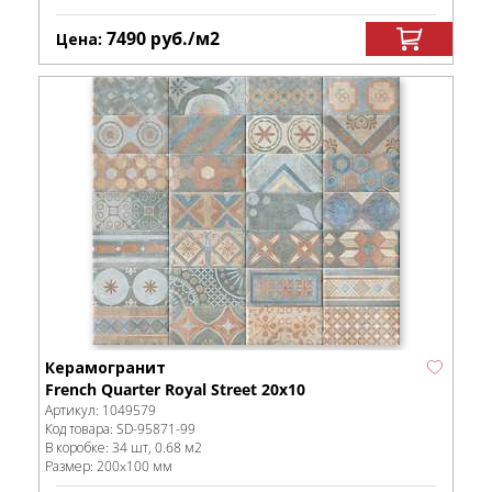
7490
руб.
/м
2
Цена:
Керамогранит
French Quarter Royal Street 20х10
Артикул:
1049579
Код товара:
SD-95871
-99
В коробке
:
34 шт, 0.68 м
2
Размер:
200x100 мм