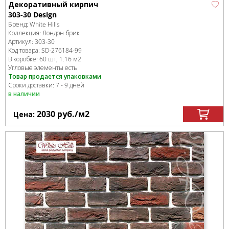
Декоративный кирпич
303-30 Design
Бренд:
White Hills
Коллекция:
Лондон брик
Артикул:
303-30
Код товара:
SD-276184
-99
В коробке
:
60 шт, 1.16 м
2
Угловые элементы есть
Товар продается упаковками
Сроки доставки: 7 - 9 дней
в наличии
2030
руб.
/м
2
Цена: