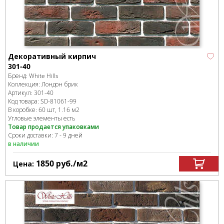
Декоративный кирпич
301-40
Бренд:
White Hills
Коллекция:
Лондон брик
Артикул:
301-40
Код товара:
SD-81061
-99
В коробке
:
60 шт, 1.16 м
2
Угловые элементы есть
Товар продается упаковками
Сроки доставки: 7 - 9 дней
в наличии
1850
руб.
/м
2
Цена: