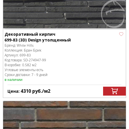
Декоративный кирпич
699-83 (3D) Design утолщенный
Бренд:
White Hills
Коллекция:
Бран Брик
Артикул:
699-83
Код товара:
SD-274947
-99
В коробке
:
0.582 м
2
Угловые элементы есть
Сроки доставки: 7 - 9 дней
в наличии
4310
руб.
/м
2
Цена: