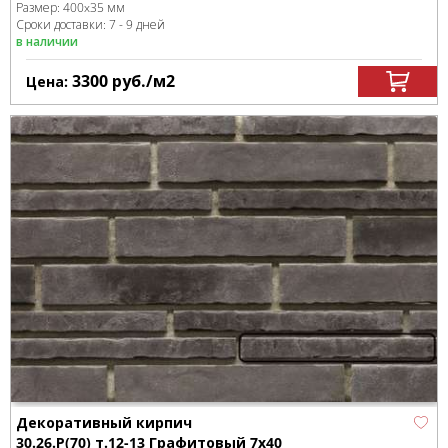
Размер:
400x35 мм
Сроки доставки: 7 - 9 дней
в наличии
3300
руб.
/м
2
Цена:
Декоративный кирпич
30.26.Р(70) т.12-13 Графитовый 7x40