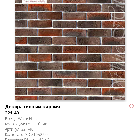
Декоративный кирпич
321-40
Бренд:
White Hills
Коллекция:
Кельн брик
Артикул:
321-40
Код товара:
SD-81052
-99
В коробке
:
96 шт, 1.63 м
2