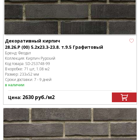
Декоративный кирпич
28.26.Р (00) 5.2x23.3-23.8. т.9.5 Графитовый
Бренд:
Феодал
Коллекция:
Кирпич Рурский
Код товара:
SD-253748
-99
В коробке
:
71 шт, 1.08 м
2
Размер:
233x52 мм
Сроки доставки: 7 - 9 дней
в наличии
2630
руб.
/м
2
Цена: