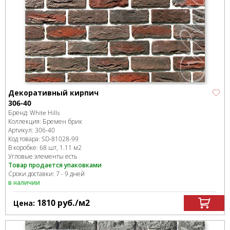
Декоративный кирпич
306-40
Бренд:
White Hills
Коллекция:
Бремен брик
Артикул:
306-40
Код товара:
SD-81028
-99
В коробке
:
68 шт, 1.11 м
2
Угловые элементы есть
Товар продается упаковками
Сроки доставки: 7 - 9 дней
в наличии
1810
руб.
/м
2
Цена: