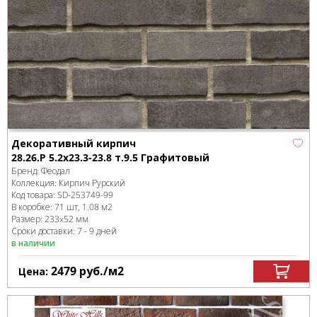
Декоративный кирпич
28.26.Р 5.2x23.3-23.8 т.9.5 Графитовый
Бренд:
Феодал
Коллекция:
Кирпич Рурский
Код товара:
SD-253749
-99
В коробке
:
71 шт, 1.08 м
2
Размер:
233x52 мм
Сроки доставки: 7 - 9 дней
в наличии
2479
руб.
/м
2
Цена: