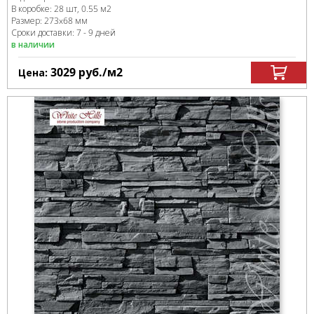
В коробке
:
28 шт, 0.55 м
2
Размер:
273x68 мм
Сроки доставки: 7 - 9 дней
в наличии
3029
руб.
/м
2
Цена: