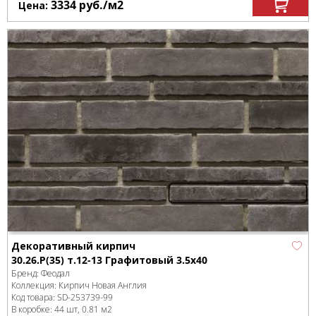
3334
руб.
/м
2
Цена:
Декоративный кирпич
30.26.Р(35) т.12-13 Графитовый 3.5x40
Бренд:
Феодал
Коллекция:
Кирпич Новая Англия
Код товара:
SD-253739
-99
В коробке
:
44 шт, 0.81 м
2