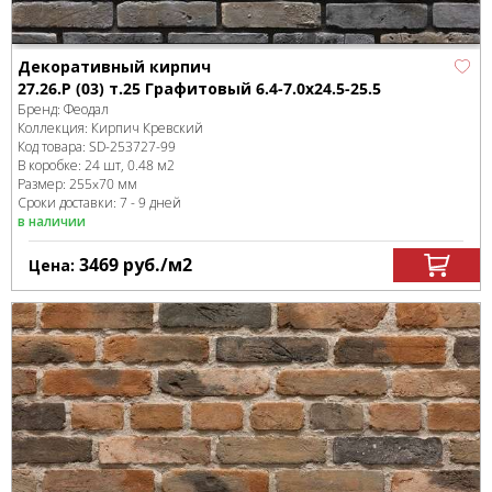
Декоративный кирпич
27.26.Р (03) т.25 Графитовый 6.4-7.0x24.5-25.5
Бренд:
Феодал
Коллекция:
Кирпич Кревский
Код товара:
SD-253727
-99
В коробке
:
24 шт, 0.48 м
2
Размер:
255x70 мм
Сроки доставки: 7 - 9 дней
в наличии
3469
руб.
/м
2
Цена: