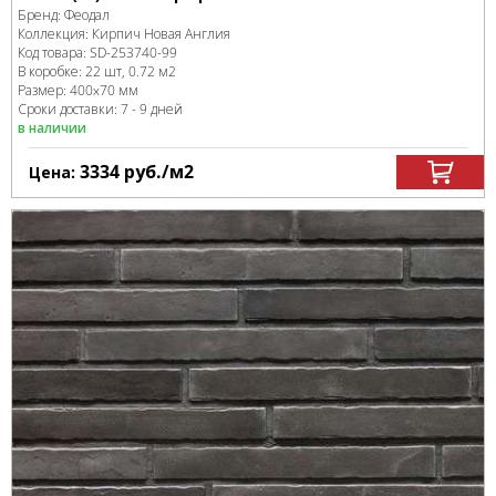
Бренд:
Феодал
Коллекция:
Кирпич Новая Англия
Код товара:
SD-253740
-99
В коробке
:
22 шт, 0.72 м
2
Размер:
400x70 мм
Сроки доставки: 7 - 9 дней
в наличии
3334
руб.
/м
2
Цена: