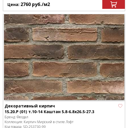
2760
руб.
/м
2
Цена:
Декоративный кирпич
15.20.Р (01) т.10-14 Каштан 5.8-6.8x26.5-27.3
Бренд:
Феодал
Коллекция:
Кирпич Мирский в стиле Лофт
Код товара:
SD-253730
-99