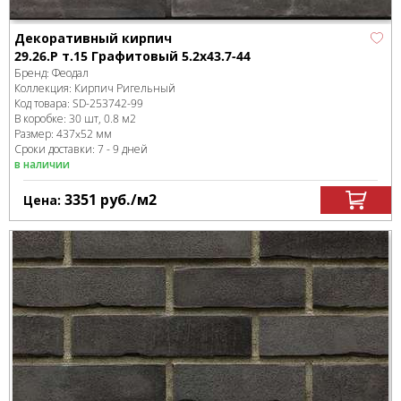
Декоративный кирпич
29.26.Р т.15 Графитовый 5.2x43.7-44
Бренд:
Феодал
Коллекция:
Кирпич Ригельный
Код товара:
SD-253742
-99
В коробке
:
30 шт, 0.8 м
2
Размер:
437x52 мм
Сроки доставки: 7 - 9 дней
в наличии
3351
руб.
/м
2
Цена: