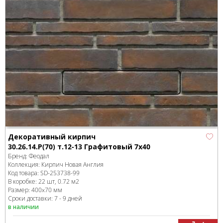
Декоративный кирпич
30.26.14.Р(70) т.12-13 Графитовый 7x40
Бренд:
Феодал
Коллекция:
Кирпич Новая Англия
Код товара:
SD-253738
-99
В коробке
:
22 шт, 0.72 м
2
Размер:
400x70 мм
Сроки доставки: 7 - 9 дней
в наличии