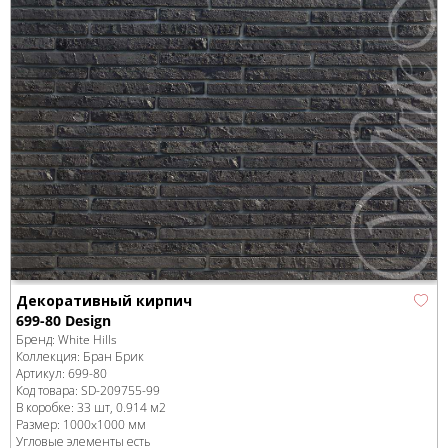
Декоративный кирпич
699-80 Design
Бренд:
White Hills
Коллекция:
Бран Брик
Артикул:
699-80
Код товара:
SD-209755
-99
В коробке
:
33 шт, 0.914 м
2
Размер:
1000x1000 мм
Угловые элементы есть