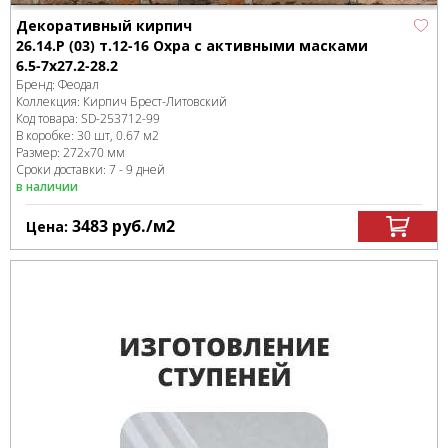
Декоративный кирпич
26.14.Р (03) т.12-16 Охра с активными масками
6.5-7x27.2-28.2
Бренд:
Феодал
Коллекция:
Кирпич Брест-Литовский
Код товара:
SD-253712
-99
В коробке
:
30 шт, 0.67 м
2
Размер:
272x70 мм
Сроки доставки: 7 - 9 дней
в наличии
3483
руб.
/м
2
Цена: