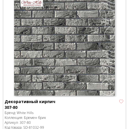
Декоративный кирпич
307-80
Бренд:
White Hills
Коллекция:
Бремен брик
Артикул:
307-80
Код товара:
SD-81032
-99