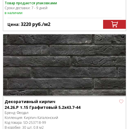
Товар продается упаковками
Сроки доставки: 7 - 9 дней
в наличии
3220
руб.
/м
2
Цена:
Декоративный кирпич
24.26.Р т.15 Графитовый 5.2x43.7-44
Бренд:
Феодал
Коллекция:
Кирпич Каталонский
Код товара:
SD-253718
-99
В коробке
:
30 шт, 0.8 м
2