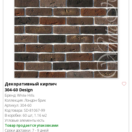
Декоративный кирпич
304-60 Design
Бренд:
White Hills
Коллекция:
Лондон брик
Артикул:
304-60
Код товара:
SD-81067
-99
В коробке
:
60 шт, 1.16 м
2
Угловые элементы есть
Товар продается упаковками
Сроки доставки: 7 - 9 дней