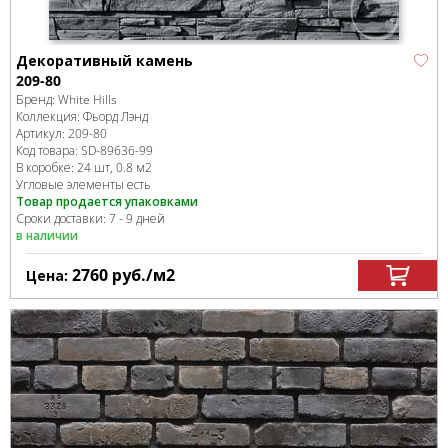
Декоративный камень
209-80
Бренд:
White Hills
Коллекция:
Фьорд Лэнд
Артикул:
209-80
Код товара:
SD-89636
-99
В коробке
:
24 шт, 0.8 м
2
Угловые элементы есть
Товар продается упаковками
Сроки доставки: 7 - 9 дней
в наличии
2760
руб.
/м
2
Цена: