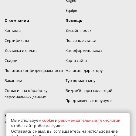
Ragno
Equipe
О компании
Помощь
Контакты
Дизайн проект
Сертификаты
Полезные статьи
Доставка и оплата
Как оформить заказ
Скидки
Карта сайта
Политика конфиденциальности
Написать директору
Вакансии
Тур по магазину
Согласие на обработку
ВидеоОбзоры коллекций
персональных данных
Представлены в шоуруме
350005, г. Краснодар, Прикубанский округ, ул.Кореновская, дом 49,
Мы используем
cookie
и
рекомендательные технологии
,
магазин Плитка-SDVK.
чтобы сайт работал лучше.
Оставаясь с нами, вы соглашаетесь на использование