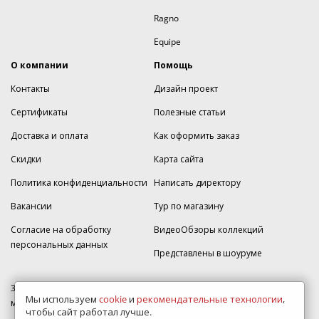
Ragno
Equipe
О компании
Помощь
Контакты
Дизайн проект
Сертификаты
Полезные статьи
Доставка и оплата
Как оформить заказ
Скидки
Карта сайта
Политика конфиденциальности
Написать директору
Вакансии
Тур по магазину
Согласие на обработку
ВидеоОбзоры коллекций
персональных данных
Представлены в шоуруме
350005, г. Краснодар, Прикубанский округ, ул.Кореновская, дом 49,
Мы используем
cookie
и
рекомендательные технологии
,
магазин Плитка-SDVK.
чтобы сайт работал лучше.