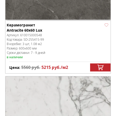
Керамогранит
Antracite 60x60 Lux
Артикул:
610015000548
Код товара:
SD-255415
-99
В коробке
:
3 шт, 1.08 м
2
Размер:
600x600 мм
Сроки доставки: 7 - 9 дней
в наличии
5560
руб.
5215
руб.
/м
2
Цена: