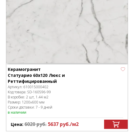
Керамогранит
Статуарио 60x120 Люкс и
Реттифицированный
Артикул:
610015000402
Код товара:
SD-160596
-99
В коробке
:
2 шт, 1.44 м
2
Размер:
1200x600 мм
Сроки доставки: 7 - 9 дней
в наличии
6020
руб.
5637
руб.
/м
2
Цена: