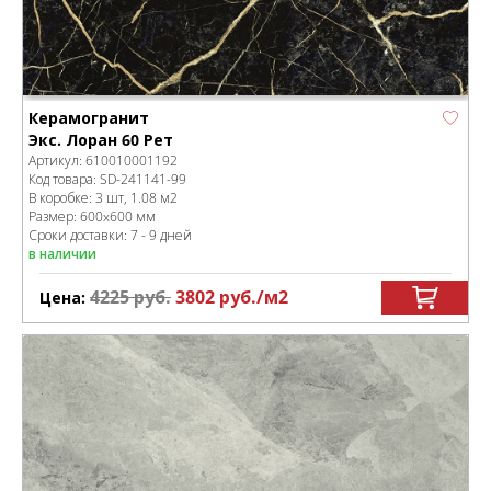
Керамогранит
Экс. Лоран 60 Рет
Артикул:
610010001192
Код товара:
SD-241141
-99
В коробке
:
3 шт, 1.08 м
2
Размер:
600x600 мм
Сроки доставки: 7 - 9 дней
в наличии
4225
руб.
3802
руб.
/м
2
Цена: