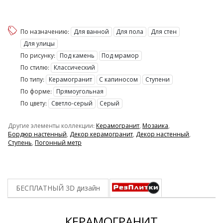
По назначению:
Для ванной
Для пола
Для стен
Для улицы
По рисунку:
Под камень
Под мрамор
По стилю:
Классический
По типу:
Керамогранит
С капиносом
Ступени
По форме:
Прямоугольная
По цвету:
Светло-серый
Серый
Другие элементы коллекции:
Керамогранит
,
Мозаика
,
Бордюр настенный
,
Декор керамогранит
,
Декор настенный
,
Ступень
,
Погонный метр
БЕСПЛАТНЫЙ 3D
дизайн
КЕРАМОГРАНИТ